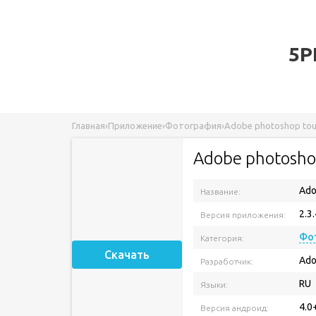
5P
Главная
›
Приложение
›
Фотография
›
Adobe photoshop to
Adobe photosho
Ado
Название:
2.3
Версия приложения:
Фо
Категория:
Скачать
Ad
Разработчик:
RU
Языки:
4.0
Версия андроид: