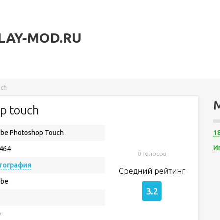
LAY-MOD.RU
uch
p touch
be Photoshop Touch
1
И
.464
0 голосов
тография
Средний рейтинг
obe
3.2
+