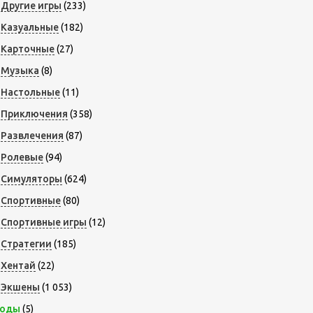
Другие игры
(233)
Казуальные
(182)
Карточные
(27)
Музыка
(8)
Настольные
(11)
Приключения
(358)
Развлечения
(87)
Ролевые
(94)
Симуляторы
(624)
Спортивные
(80)
Спортивные игры
(12)
Стратегии
(185)
Хентай
(22)
Экшены
(1 053)
оды
(5)