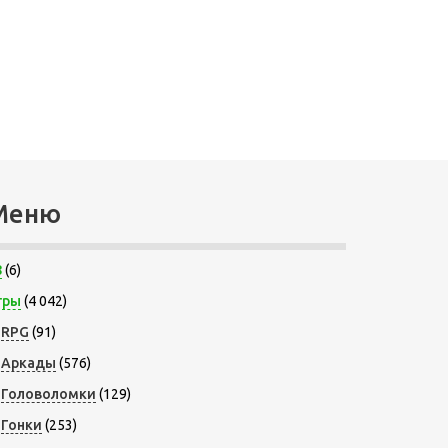
Меню
8
(6)
гры
(4 042)
RPG
(91)
Аркады
(576)
Головоломки
(129)
Гонки
(253)