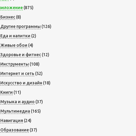
риложение
(875)
Бизнес
(8)
Другие программы
(126)
Еда и напитки
(2)
Живые обои
(4)
Здоровье и фитнес
(12)
Инструменты
(108)
Интернет и сеть
(52)
Искусство и дизайн
(18)
Книги
(11)
Музыка и аудио
(37)
Мультимедиа
(165)
Навигация
(24)
Образование
(37)