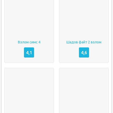
Взлом симс 4
Шадов файт 2 взлом
4,1
4,6