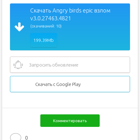
Скачать Angry birds epic взлом
v3.0.27463.4821
(скачиваний: 10)
199.39Mb
Запросить обновление
Скачать с Google Play
Комментировать
0