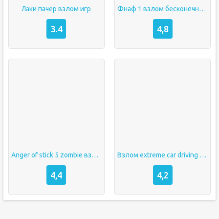
Лаки пачер взлом игр
Фнаф 1 взлом бесконечная энергия
3.4
4,8
Anger of stick 5 zombie взлом
Взлом extreme car driving simulator
4,4
4,2