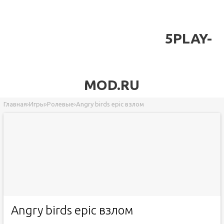
5PLAY-
MOD.RU
Главная
›
Игры
›
Ролевые
›
Angry birds epic взлом
Angry birds epic взлом