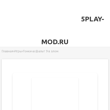
5PLAY-
MOD.RU
Главная
›
Игры
›
Гонки
›
асфальт 9 в злом