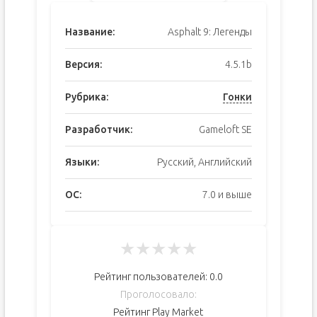
Название:
Asphalt 9: Легенды
Версия:
4.5.1b
Рубрика:
Гонки
Разработчик:
Gameloft SE
Языки:
Русский, Английский
ОС:
7.0 и выше
★
★
★
★
★
Рейтинг пользователей:
0.0
Проголосовало:
Рейтинг Play Market