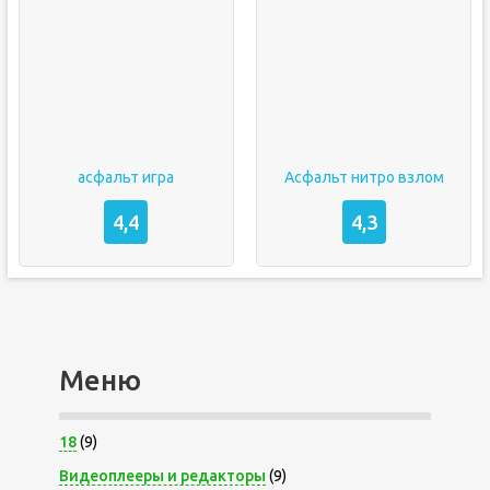
асфальт игра
Асфальт нитро взлом
4,4
4,3
Меню
18
(9)
Видеоплееры и редакторы
(9)