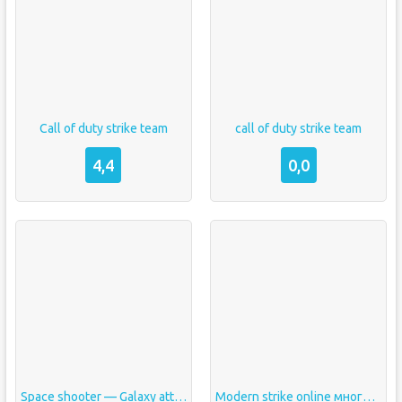
Сall of duty strike team
call of duty strike team
4,4
0,0
Space shooter — Galaxy attack — Galaxy shooter взлом Много алмазов
Modern strike online много денег