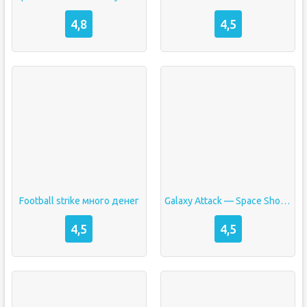
4,8
4,5
Football strike много денег
Galaxy Attack — Space Shooter взлом на деньги
4,5
4,5