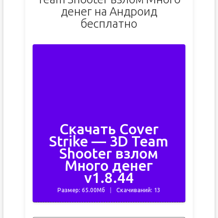
денег на Андроид
бесплатно
Скачать Cover
Strike — 3D Team
Shooter взлом
Много денег
v1.8.44
Размер: 65.00Мб
Скачиваний: 13