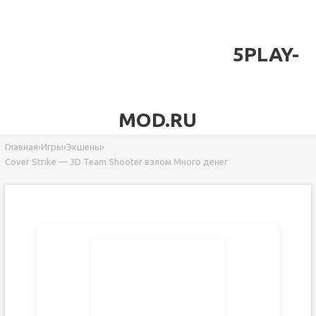
5PLAY-
MOD.RU
Главная
›
Игры
›
Экшены
›
Cover Strike — 3D Team Shooter взлом Много денег