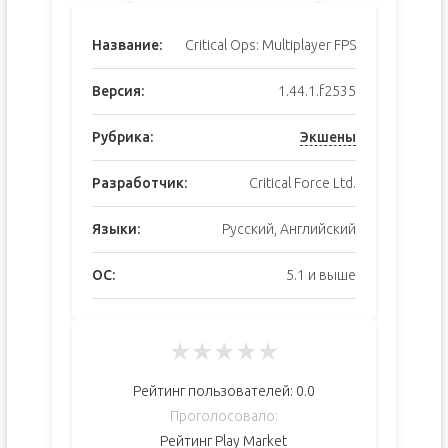
Название:
Critical Ops: Multiplayer FPS
Версия:
1.44.1.f2535
Рубрика:
Экшены
Разработчик:
Critical Force Ltd.
Языки:
Русский, Английский
ОС:
5.1 и выше
★
★
★
★
★
Рейтинг пользователей:
0.0
Проголосовало:
Рейтинг Play Market