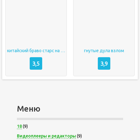
китайский браво старс на андроид
гнутые дула взлом
3,5
3,9
Меню
18
(9)
Видеоплееры и редакторы
(9)