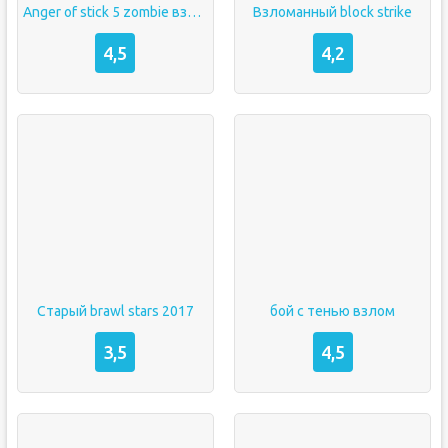
Anger of stick 5 zombie взлом
Взломанный block strike
4,5
4,2
Старый brawl stars 2017
бой с тенью взлом
3,5
4,5