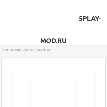
5PLAY-
MOD.RU
Главная
›
Игры
›
Экшены
›
Critical Ops