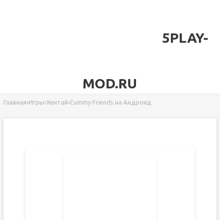
5PLAY-
MOD.RU
Главная
›
Игры
›
Хентай
›
Cummy Friends на Андроид