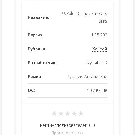
PP: Adult Games Fun Girls
Название:
sims
Версия:
1.35.292
Рубрика:
Хентай
Разработчик:
Lazy Lab LTD
Языки:
Русский, Английский
ОС:
7.0 и выше
★
★
★
★
★
Рейтинг пользователей:
0.0
Проголосовало: