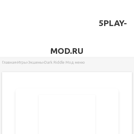
5PLAY-
MOD.RU
Главная
›
Игры
›
Экшены
›
Dark Riddle Мод меню