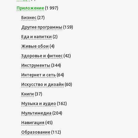
Приложение
(1 997)
Бизнес
(27)
Другие программы
(159)
Еда и напитки
(2)
Живые обои
(4)
Здоровье и фитнес
(42)
Инструменты
(344)
Интернет и сеть
(64)
Искусство и дизайн
(60)
Книги
(37)
Музыка и аудио
(162)
Мультимедиа
(204)
Навигация
(45)
Образование
(112)