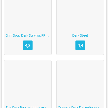
Grim Soul: Dark Survival RPG взлом Бесплатный крафт мод меню
Dark Steel
4,2
4,4
The Dark Pursuer полная версия
Скачать Dark Deception на Android (Последняя Версия 2023)