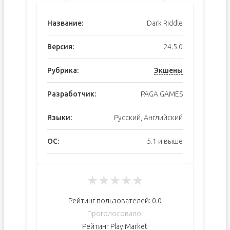
Название:
Dark Riddle
Версия:
24.5.0
Рубрика:
Экшены
Разработчик:
PAGA GAMES
Языки:
Русский, Английский
ОС:
5.1 и выше
★
★
★
★
★
Рейтинг пользователей:
0.0
Проголосовало:
Рейтинг Play Market