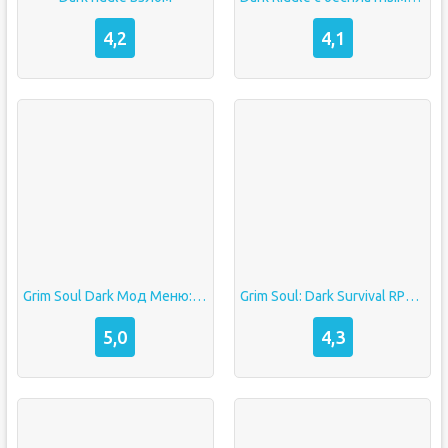
4,2
4,1
Grim Soul Dark Мод Меню: Бесконечный Крафт
Grim Soul: Dark Survival RPG (509020613) APK (Мод: бесплатный крафт/меню)
5,0
4,3