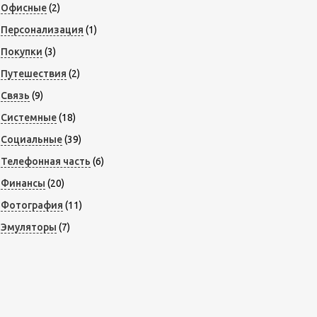
Офисные
(2)
Персонализация
(1)
Покупки
(3)
Путешествия
(2)
Связь
(9)
Системные
(18)
Социальные
(39)
Телефонная часть
(6)
Финансы
(20)
Фотография
(11)
Эмуляторы
(7)