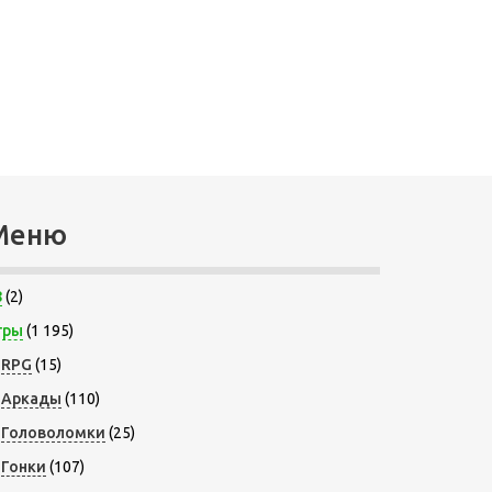
Меню
8
(2)
гры
(1 195)
RPG
(15)
Аркады
(110)
Головоломки
(25)
Гонки
(107)