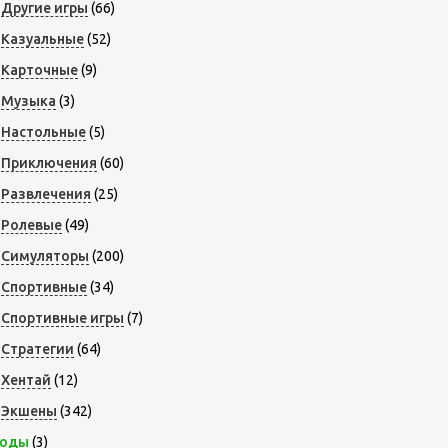
Другие игры
(66)
Казуальные
(52)
Карточные
(9)
Музыка
(3)
Настольные
(5)
Приключения
(60)
Развлечения
(25)
Ролевые
(49)
Симуляторы
(200)
Спортивные
(34)
Спортивные игры
(7)
Стратегии
(64)
Хентай
(12)
Экшены
(342)
оды
(3)