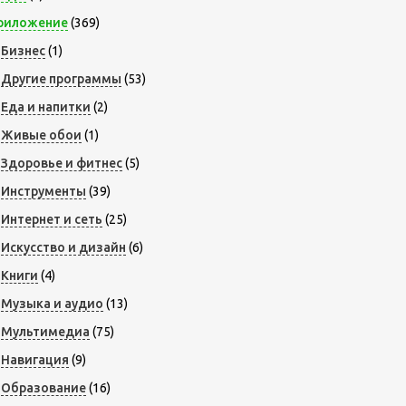
риложение
(369)
Бизнес
(1)
Другие программы
(53)
Еда и напитки
(2)
Живые обои
(1)
Здоровье и фитнес
(5)
Инструменты
(39)
Интернет и сеть
(25)
Искусство и дизайн
(6)
Книги
(4)
Музыка и аудио
(13)
Мультимедиа
(75)
Навигация
(9)
Образование
(16)