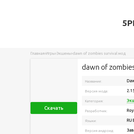
5P
Главная
›
Игры
›
Экшены
›
dawn of zombies survival мод
dawn of zombies
Daw
Название:
2.1
Версия мода:
Эк
Категория:
Скачать
Roy
Разработчик:
RU 
Языки:
Зав
Версия андроид: