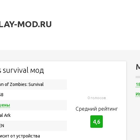
LAY-MOD.RU
 survival мод
n of Zombies: Survival
1
И
58
0 голосов
шены
Средний рейтинг
al Ark
4,6
EN
исит от устройства