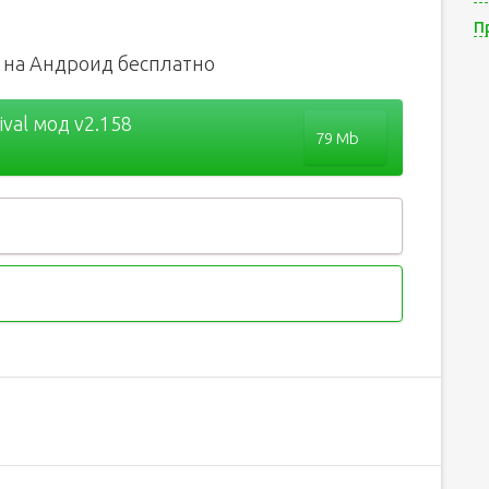
П
од на Андроид бесплатно
ival мод v2.158
79 Mb