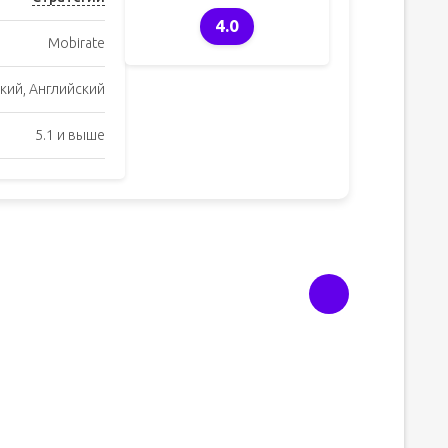
4.0
Mobirate
кий, Английский
5.1 и выше