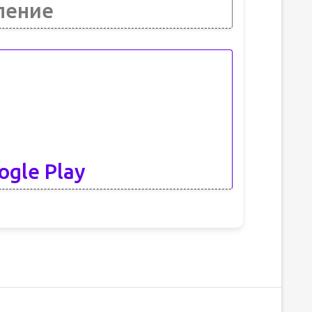
ление
ogle Play