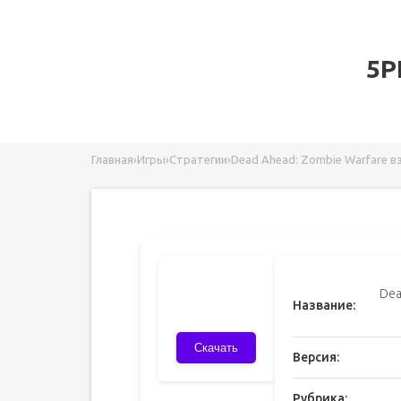
5P
Главная
›
Игры
›
Стратегии
›
Dead Ahead: Zombie Warfare в
Dea
Название:
Скачать
Версия:
Рубрика: