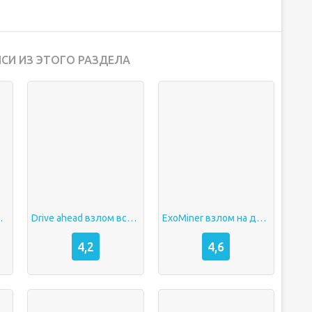
СИ ИЗ ЭТОГО РАЗДЕЛА
Warfare
Drive ahead взлом все открыто
ExoMiner взлом на деньги
4,2
4,6