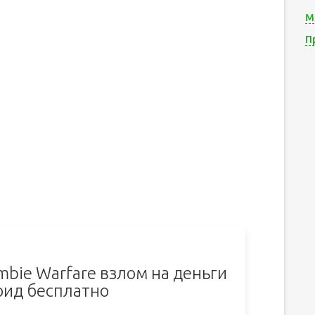
М
П
mbie Warfare взлом на деньги
оид бесплатно