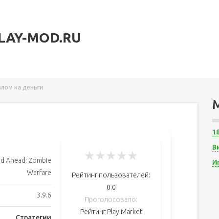
LAY-MOD.RU
злом на деньги
1
В
★
★
★
★
★
d Ahead: Zombie
И
Warfare
Рейтинг пользователей:
0.0
3.9.6
Проголосовало:
Рейтинг Play Market
Стратегии