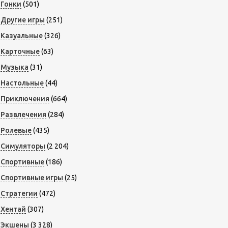
Гонки
(501)
Другие игры
(251)
Казуальные
(326)
Карточные
(63)
Музыка
(31)
Настольные
(44)
Приключения
(664)
Развлечения
(284)
Ролевые
(435)
Симуляторы
(2 204)
Спортивные
(186)
Спортивные игры
(25)
Стратегии
(472)
Хентай
(307)
Экшены
(3 328)