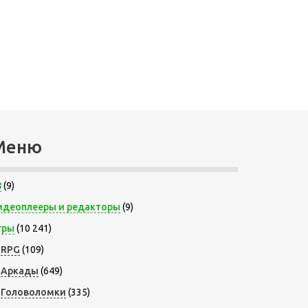
Меню
8
(9)
идеоплееры и редакторы
(9)
гры
(10 241)
RPG
(109)
Аркады
(649)
Головоломки
(335)