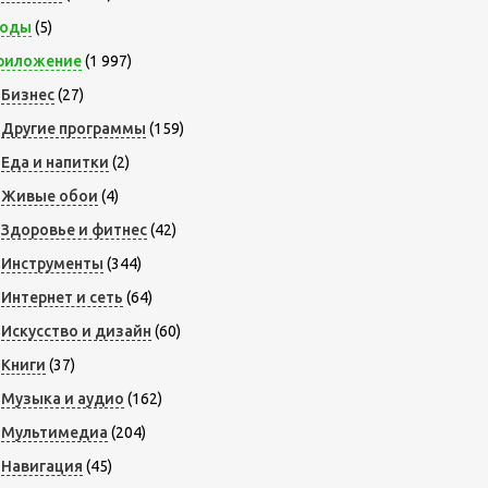
оды
(5)
риложение
(1 997)
Бизнес
(27)
Другие программы
(159)
Еда и напитки
(2)
Живые обои
(4)
Здоровье и фитнес
(42)
Инструменты
(344)
Интернет и сеть
(64)
Искусство и дизайн
(60)
Книги
(37)
Музыка и аудио
(162)
Мультимедиа
(204)
Навигация
(45)