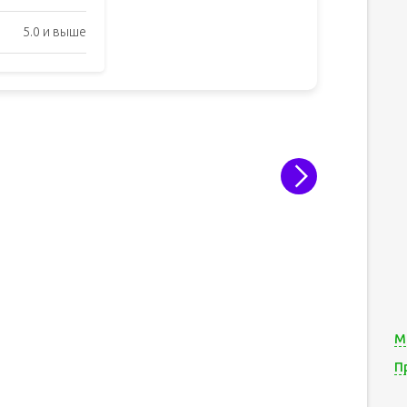
5.0 и выше
М
П