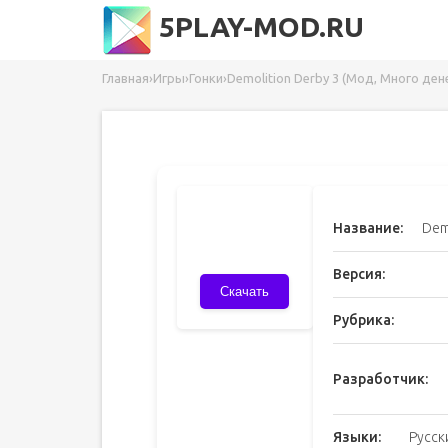
5PLAY-MOD.RU
Главная
›
Игры
›
Гонки
›
Demolition Derby 3 (Мод, Много ден
Название:
Dem
Версия:
Скачать
Рубрика:
Разработчик:
Языки:
Русск