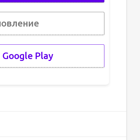
новление
 Google Play