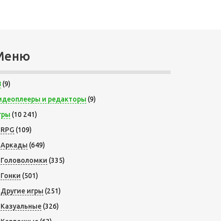
Меню
8
(9)
идеоплееры и редакторы
(9)
гры
(10 241)
RPG
(109)
Аркады
(649)
Головоломки
(335)
Гонки
(501)
Другие игры
(251)
Казуальные
(326)