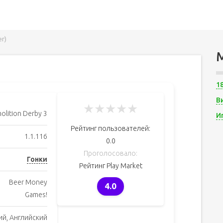
ег)
1
В
★
★
★
★
★
olition Derby 3
И
Рейтинг пользователей:
1.1.116
0.0
Проголосовало:
Гонки
Рейтинг Play Market
Beer Money
4.0
Games!
ий, Английский