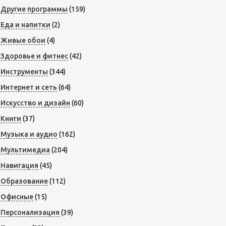
Другие программы
(159)
Еда и напитки
(2)
Живые обои
(4)
Здоровье и фитнес
(42)
Инструменты
(344)
Интернет и сеть
(64)
Искусство и дизайн
(60)
Книги
(37)
Музыка и аудио
(162)
Мультимедиа
(204)
Навигация
(45)
Образование
(112)
Офисные
(15)
Персонализация
(39)