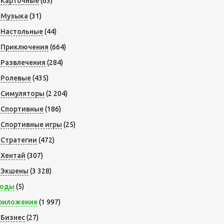
Карточные
(63)
Музыка
(31)
Настольные
(44)
Приключения
(664)
Развлечения
(284)
Ролевые
(435)
Симуляторы
(2 204)
Спортивные
(186)
Спортивные игры
(25)
Стратегии
(472)
Хентай
(307)
Экшены
(3 328)
оды
(5)
риложение
(1 997)
Бизнес
(27)