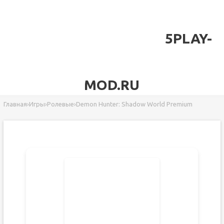
5PLAY-
MOD.RU
Главная
›
Игры
›
Ролевые
›
Demon Hunter: Shadow World Premium