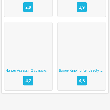
2,9
3,9
Hunter Assassin 2 со взломом на деньги
Взлом dino hunter deadly shores
4,2
4,3