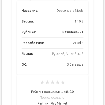
Название:
Descenders Mods
Версия:
1.10.3
Рубрика:
Развлечения
Разработчик:
Arsolie
Языки:
Русский, Английский
ОС:
5.0 и выше
★
★
★
★
★
Рейтинг пользователей:
0.0
Проголосовало:
Рейтинг Play Market