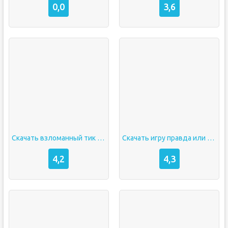
0,0
3,6
Скачать взломанный тик ток
Скачать игру правда или действие
4,2
4,3