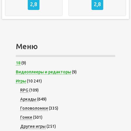
2,8
2,8
Меню
18
(9)
Видеоплееры и редакторы
(9)
Игры
(10 241)
RPG
(109)
Аркады
(649)
Головоломки
(335)
Гонки
(501)
Другие игры
(251)