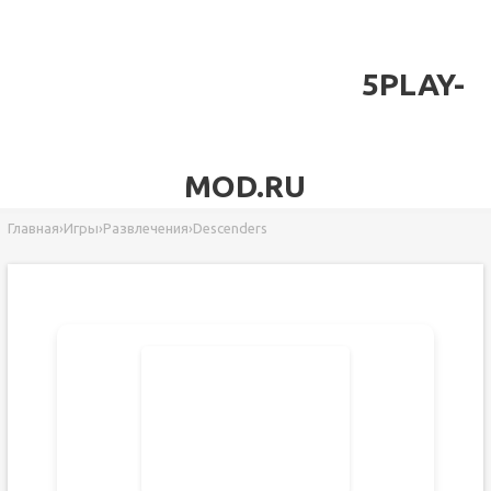
5PLAY-
MOD.RU
Главная
›
Игры
›
Развлечения
›
Descenders