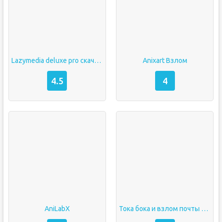
Lazymedia deluxe pro скачать
Anixart Взлом
4.5
4
AniLabX
Тока бока и взлом почты скачать на редми 9