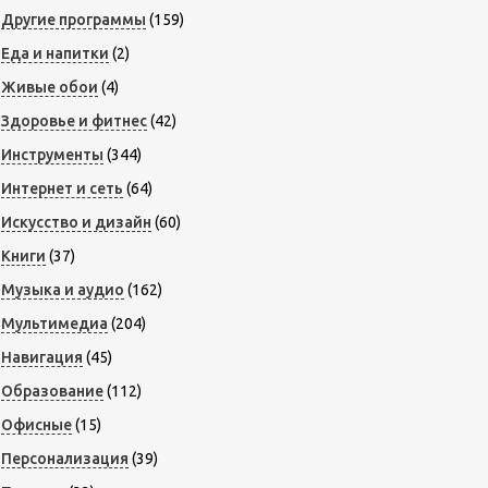
Другие программы
(159)
Еда и напитки
(2)
Живые обои
(4)
Здоровье и фитнес
(42)
Инструменты
(344)
Интернет и сеть
(64)
Искусство и дизайн
(60)
Книги
(37)
Музыка и аудио
(162)
Мультимедиа
(204)
Навигация
(45)
Образование
(112)
Офисные
(15)
Персонализация
(39)