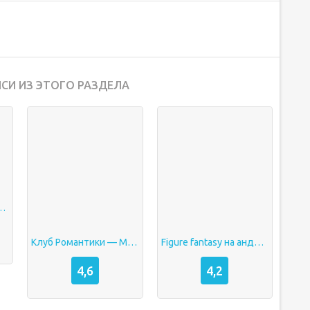
СИ ИЗ ЭТОГО РАЗДЕЛА
aughty Mod APK + (Unlocked)
Клуб Романтики — Мои Истории [Без рекламы/бесплатные выборы/мод меню]
Figure fantasy на андроид
4,6
4,2