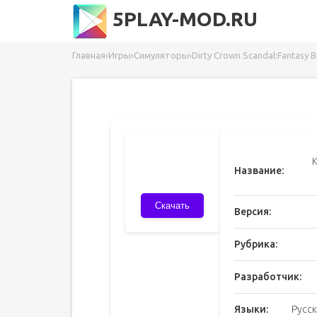
5PLAY-MOD.RU
Главная
›
Игры
›
Симуляторы
›
Dirty Crown Scandal:Fantasy
K
Название:
Скачать
Версия:
Рубрика:
Разработчик:
Языки:
Русск