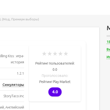
 BL (Мод, Премиум выборы)
1
В
★
★
★
★
★
illing Kiss : игра-
И
история
Рейтинг пользователей:
0.0
1.2.1
Проголосовало:
Рейтинг Play Market
Симуляторы
4.0
StoryTaco.inc
ий, Английский