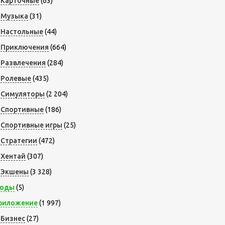
Карточные
(63)
Музыка
(31)
Настольные
(44)
Приключения
(664)
Развлечения
(284)
Ролевые
(435)
Симуляторы
(2 204)
Спортивные
(186)
Спортивные игры
(25)
Стратегии
(472)
Хентай
(307)
Экшены
(3 328)
оды
(5)
риложение
(1 997)
Бизнес
(27)