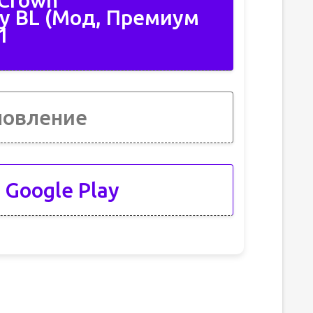
 Crown
sy BL (Мод, Премиум
1
новление
 Google Play