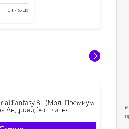
5.1 и выше
ndal:Fantasy BL (Мод, Премиум
М
на Андроид бесплатно
П