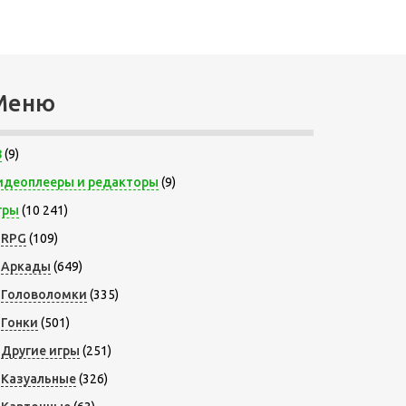
Меню
8
(9)
идеоплееры и редакторы
(9)
гры
(10 241)
RPG
(109)
Аркады
(649)
Головоломки
(335)
Гонки
(501)
Другие игры
(251)
Казуальные
(326)