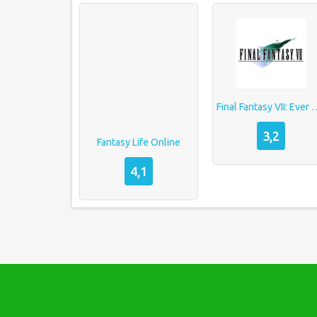
Final Fantasy VII:
3,2
Fantasy Life Online
4,1