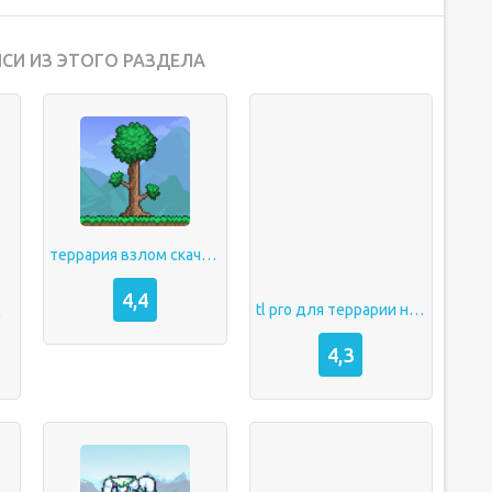
СИ ИЗ ЭТОГО РАЗДЕЛА
террария взлом скачать
4,4
д
tl pro для террарии на андроид
4,3