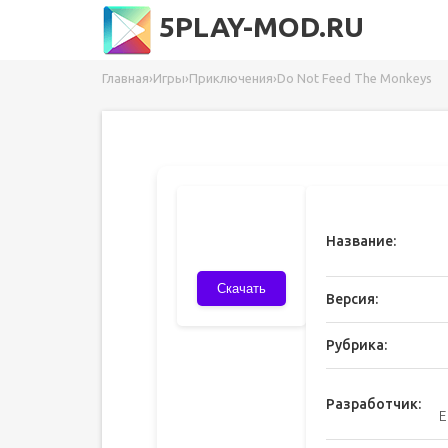
5PLAY-MOD.RU
Главная
›
Игры
›
Приключения
›
Do Not Feed The Monkeys
Название:
Скачать
Версия:
Рубрика:
Разработчик:
E