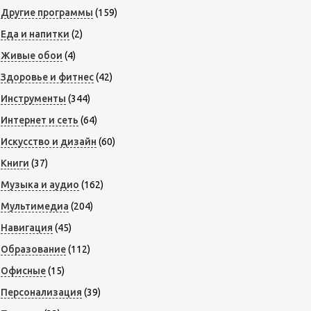
Другие программы
(159)
Еда и напитки
(2)
Живые обои
(4)
Здоровье и фитнес
(42)
Инструменты
(344)
Интернет и сеть
(64)
Искусство и дизайн
(60)
Книги
(37)
Музыка и аудио
(162)
Мультимедиа
(204)
Навигация
(45)
Образование
(112)
Офисные
(15)
Персонализация
(39)