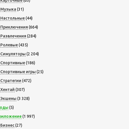
Карточные
(63)
Музыка
(31)
Настольные
(44)
Приключения
(664)
Развлечения
(284)
Ролевые
(435)
Симуляторы
(2 204)
Спортивные
(186)
Спортивные игры
(25)
Стратегии
(472)
Хентай
(307)
Экшены
(3 328)
оды
(5)
риложение
(1 997)
Бизнес
(27)