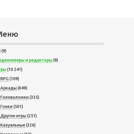
Меню
8
(9)
идеоплееры и редакторы
(9)
гры
(10 241)
RPG
(109)
Аркады
(649)
Головоломки
(335)
Гонки
(501)
Другие игры
(251)
Казуальные
(326)