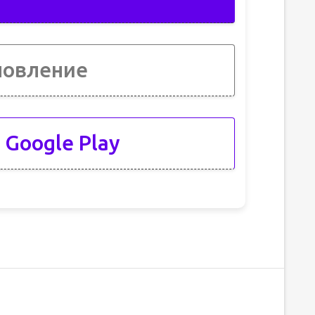
новление
 Google Play