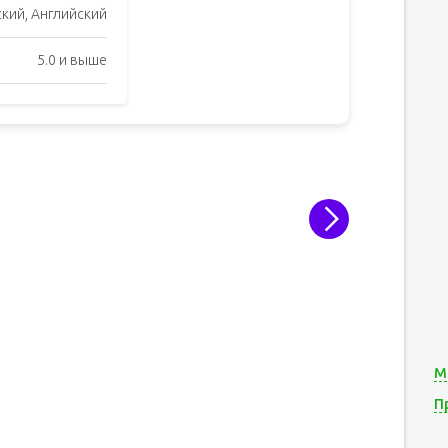
ский, Английский
5.0 и выше
М
П