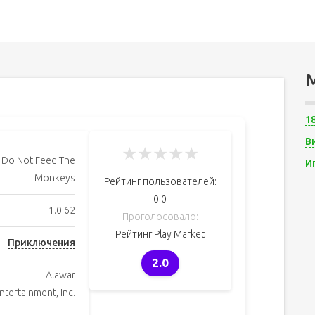
1
В
★
★
★
★
★
Do Not Feed The
И
Monkeys
Рейтинг пользователей:
0.0
1.0.62
Проголосовало:
Рейтинг Play Market
Приключения
2.0
Alawar
ntertainment, Inc.