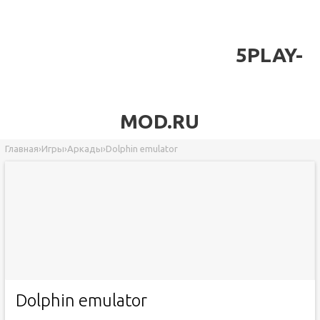
5PLAY-
MOD.RU
Главная
›
Игры
›
Аркады
›
Dolphin emulator
Dolphin emulator