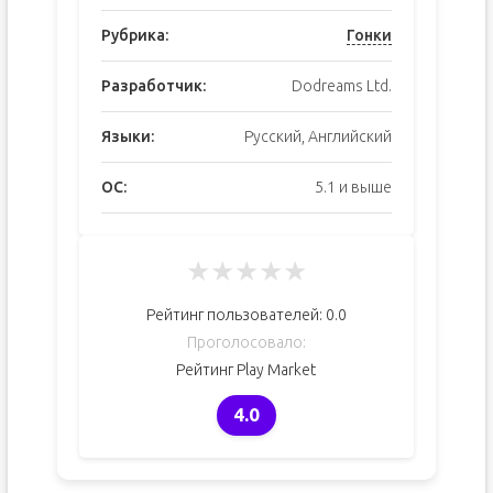
Рубрика:
Гонки
Разработчик:
Dodreams Ltd.
Языки:
Русский, Английский
ОС:
5.1 и выше
★
★
★
★
★
Рейтинг пользователей:
0.0
Проголосовало:
Рейтинг Play Market
4.0