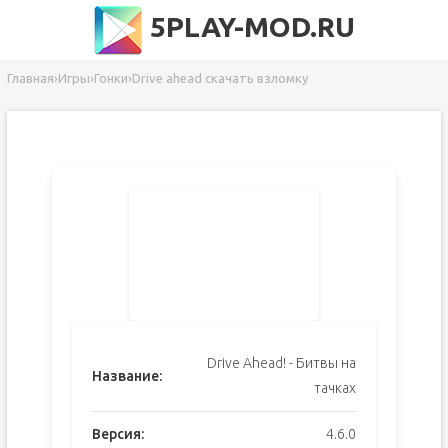
5PLAY-MOD.RU
Главная
›
Игры
›
Гонки
›
Drive ahead скачать взломку
Drive Ahead! - Битвы на
Название:
тачках
Версия:
4.6.0