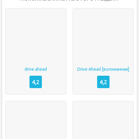
drive ahead
Drive Ahead [взломанная]
4,2
4,2