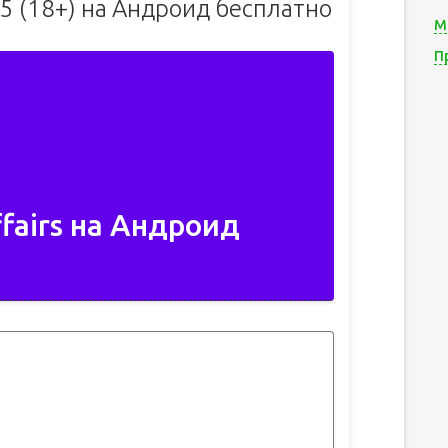
0.5 (18+) на Андроид бесплатно
М
П
ffairs на Андроид