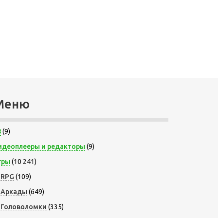
Меню
8
(9)
идеоплееры и редакторы
(9)
гры
(10 241)
RPG
(109)
Аркады
(649)
Головоломки
(335)