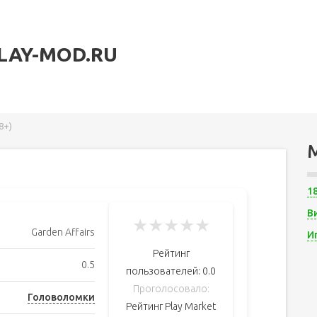
LAY-MOD.RU
8+)
1
В
★
★
★
★
★
Garden Affairs
И
Рейтинг
0.5
пользователей:
0.0
Проголосовало:
Головоломки
Рейтинг Play Market