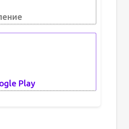
ление
ogle Play