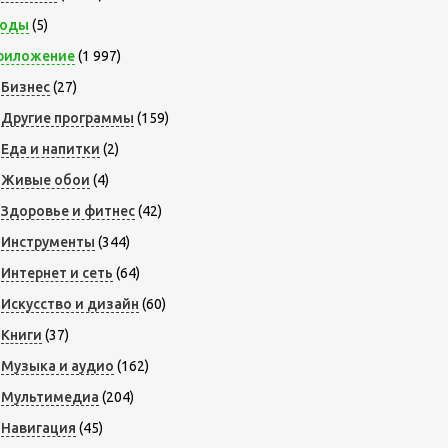
оды
(5)
риложение
(1 997)
Бизнес
(27)
Другие программы
(159)
Еда и напитки
(2)
Живые обои
(4)
Здоровье и фитнес
(42)
Инструменты
(344)
Интернет и сеть
(64)
Искусство и дизайн
(60)
Книги
(37)
Музыка и аудио
(162)
Мультимедиа
(204)
Навигация
(45)