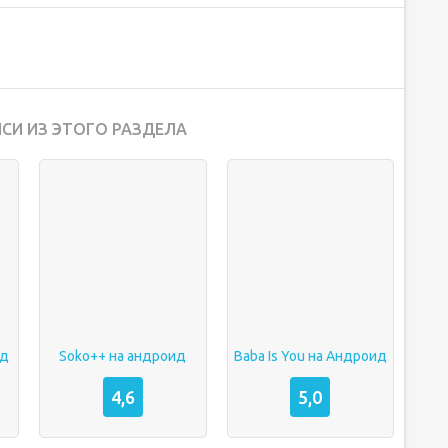
СИ ИЗ ЭТОГО РАЗДЕЛА
ид
Soko++ на андроид
Baba Is You на Андроид
4,6
5,0