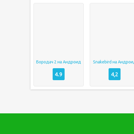
Бородач 2 на Андроид
Snakebird на Андро
4.9
4,2