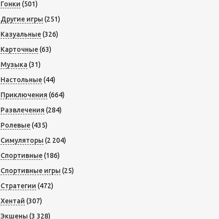
Гонки
(501)
Другие игры
(251)
Казуальные
(326)
Карточные
(63)
Музыка
(31)
Настольные
(44)
Приключения
(664)
Развлечения
(284)
Ролевые
(435)
Симуляторы
(2 204)
Спортивные
(186)
Спортивные игры
(25)
Стратегии
(472)
Хентай
(307)
Экшены
(3 328)