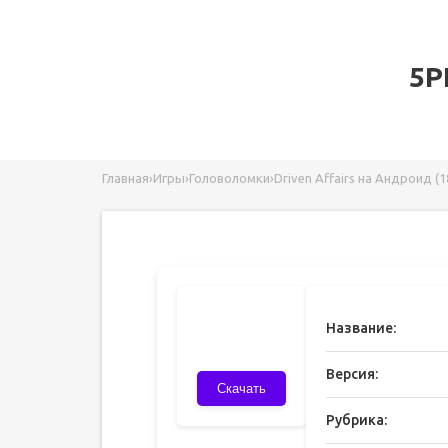
5P
Главная
›
Игры
›
Головоломки
›
Driven Affairs на Андроид (1
Название:
Версия:
Скачать
Рубрика: