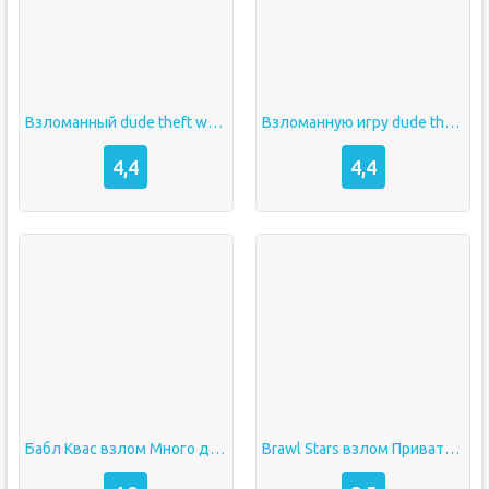
Взломанный dude theft wars
Взломанную игру dude theft wars
4,4
4,4
Бабл Квас взлом Много денег
Brawl Stars взлом Приватный сервер много денег