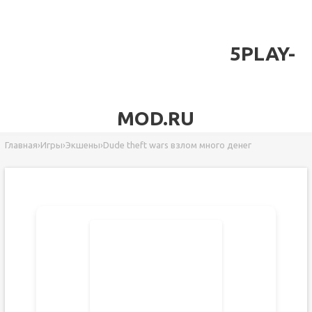
5PLAY-
MOD.RU
Главная
›
Игры
›
Экшены
›
Dude theft wars взлом много денег