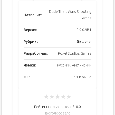
Dude Theft Wars Shooting
Название:
Games
Версия:
0.9.0.9B1
Рубрика:
Экшены
Разработчик:
Poxel Studios Games
Языки:
Русский, Английский
ОС:
5.1 и выше
★
★
★
★
★
Рейтинг пользователей:
0.0
Проголосовало: