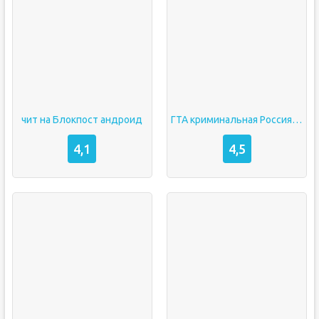
чит на Блокпост андроид
ГТА криминальная Россия на андроид
4,1
4,5