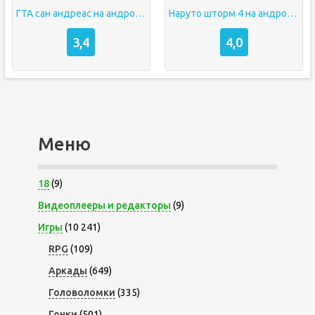
ГТА сан андреас на андроид встроенный кэш
Наруто шторм 4 на андроид
3,4
4,0
Меню
18
(9)
Видеоплееры и редакторы
(9)
Игры
(10 241)
RPG
(109)
Аркады
(649)
Головоломки
(335)
Гонки
(501)