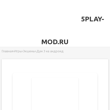
5PLAY-
MOD.RU
Главная
›
Игры
›
Экшены
›
Дум 3 на андроид