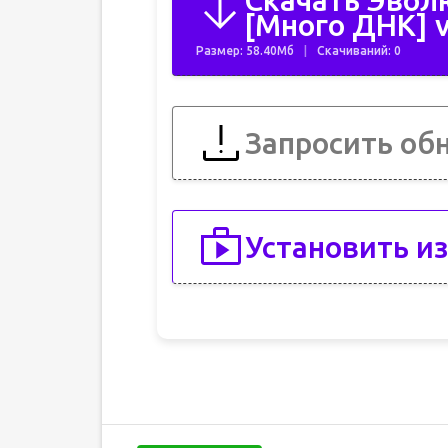
Скачать Эвол
[Много ДНК] v
Размер: 58.40Мб
Скачиваний: 0
Запросить об
Установить из