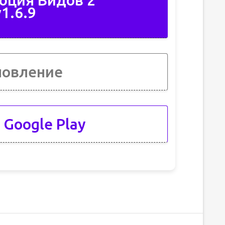
юция Видов 2
1.6.9
новление
 Google Play