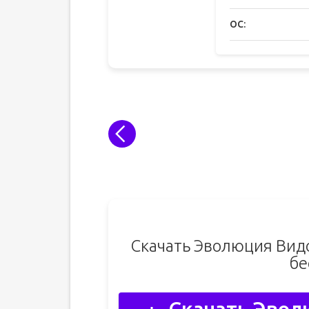
ОС:
Скачать Эволюция Видо
бе