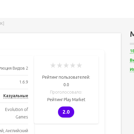
К]
1
В
★
★
★
★
★
люция Видов 2
И
Рейтинг пользователей:
1.6.9
0.0
Проголосовало:
Казуальные
Рейтинг Play Market
Evolution of
2.0
Games
ий, Английский