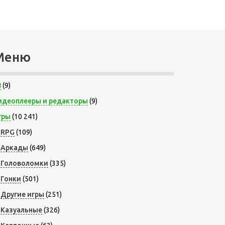
Меню
8
(9)
идеоплееры и редакторы
(9)
гры
(10 241)
RPG
(109)
Аркады
(649)
Головоломки
(335)
Гонки
(501)
Другие игры
(251)
Казуальные
(326)