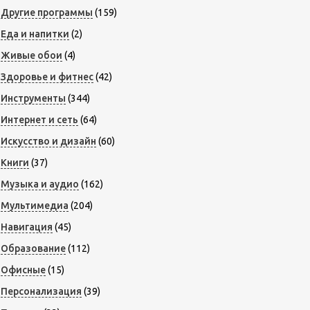
Другие программы
(159)
Еда и напитки
(2)
Живые обои
(4)
Здоровье и фитнес
(42)
Инструменты
(344)
Интернет и сеть
(64)
Искусство и дизайн
(60)
Книги
(37)
Музыка и аудио
(162)
Мультимедиа
(204)
Навигация
(45)
Образование
(112)
Офисные
(15)
Персонализация
(39)