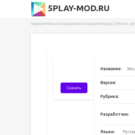
5PLAY-MOD.RU
Главная
›
Игры
›
Казуальные
›
Эволюция Видов 2 [Много ДН
Название:
Эво
Версия:
Скачать
Рубрика:
Разработчик:
Языки:
Русск