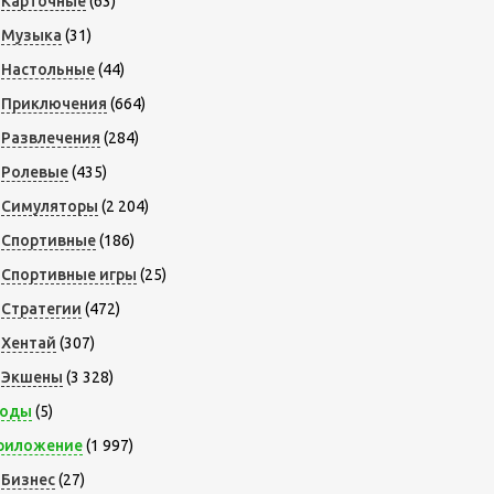
Карточные
(63)
Музыка
(31)
Настольные
(44)
Приключения
(664)
Развлечения
(284)
Ролевые
(435)
Симуляторы
(2 204)
Спортивные
(186)
Спортивные игры
(25)
Стратегии
(472)
Хентай
(307)
Экшены
(3 328)
оды
(5)
риложение
(1 997)
Бизнес
(27)