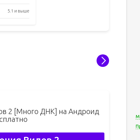
5.1 и выше
в 2 [Много ДНК] на Андроид
М
сплатно
П