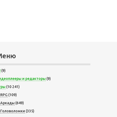
Меню
8
(9)
идеоплееры и редакторы
(9)
гры
(10 241)
RPG
(109)
Аркады
(649)
Головоломки
(335)