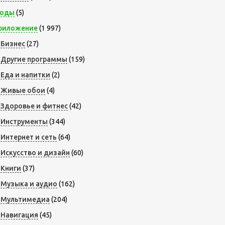
оды
(5)
риложение
(1 997)
Бизнес
(27)
Другие программы
(159)
Еда и напитки
(2)
Живые обои
(4)
Здоровье и фитнес
(42)
Инструменты
(344)
Интернет и сеть
(64)
Искусство и дизайн
(60)
Книги
(37)
Музыка и аудио
(162)
Мультимедиа
(204)
Навигация
(45)