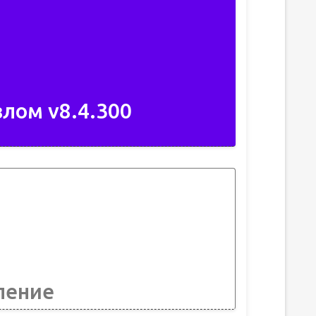
лом v8.4.300
ление