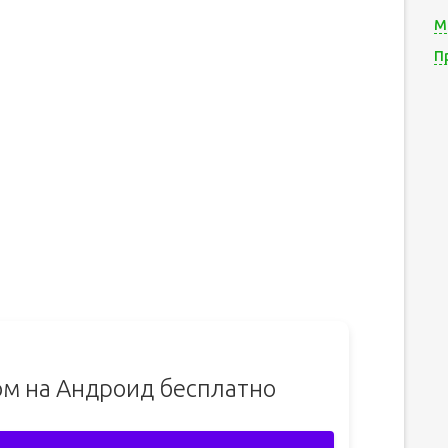
М
П
ом на Андроид бесплатно