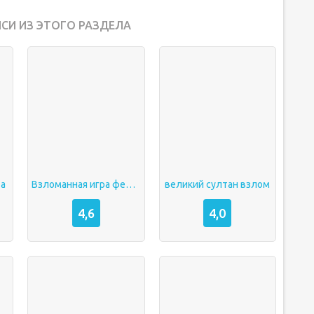
СИ ИЗ ЭТОГО РАЗДЕЛА
та
Взломанная игра ферма
великий султан взлом
4,6
4,0