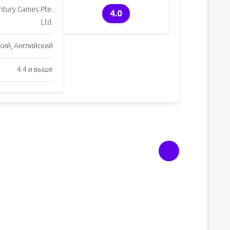
ntury Games Pte.
4.0
Ltd.
кий, Английский
4.4 и выше