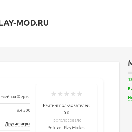
LAY-MOD.RU
1
В
★
★
★
★
★
емейная Ферма
И
Рейтинг пользователей:
8.4.300
0.0
Проголосовало:
Другие игры
Рейтинг Play Market