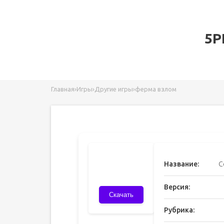
5P
Главная
›
Игры
›
Другие игры
›
ферма взлом
Название:
С
Версия:
Скачать
Рубрика: