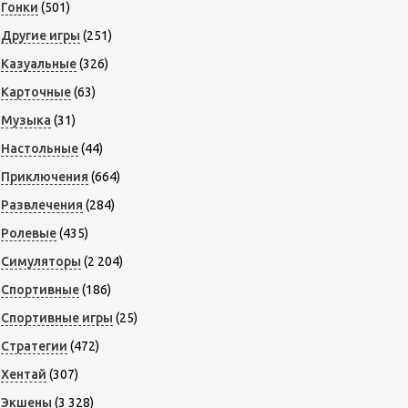
Гонки
(501)
Другие игры
(251)
Казуальные
(326)
Карточные
(63)
Музыка
(31)
Настольные
(44)
Приключения
(664)
Развлечения
(284)
Ролевые
(435)
Симуляторы
(2 204)
Спортивные
(186)
Спортивные игры
(25)
Стратегии
(472)
Хентай
(307)
Экшены
(3 328)