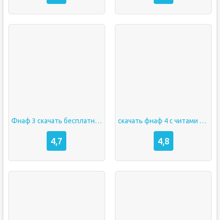
Фнаф 3 скачать бесплатно на андроид
скачать фнаф 4 с читами на радар полную версию бесплатно андроид
4,7
4,8