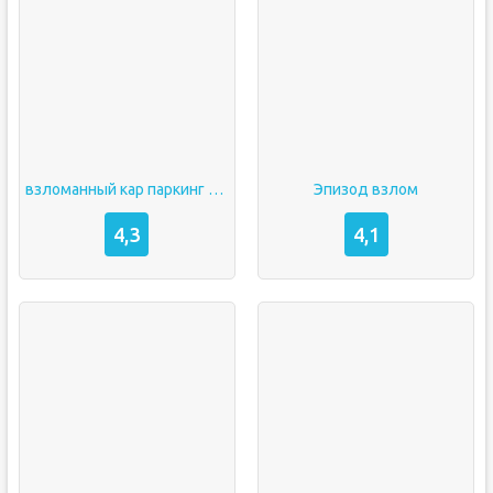
взломанный кар паркинг мультиплеер
Эпизод взлом
4,3
4,1