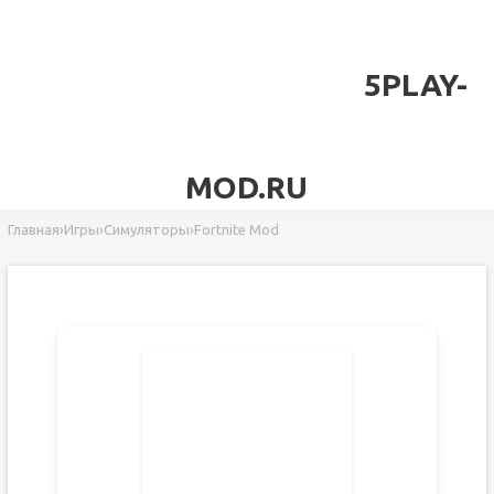
5PLAY-
MOD.RU
Главная
›
Игры
›
Симуляторы
›
Fortnite Mod