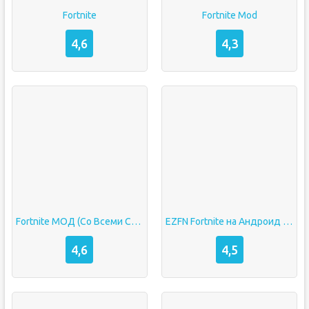
Fortnite
Fortnite Mod
4,6
4,3
Fortnite МОД (Со Всеми Скинами и Голдой)
EZFN Fortnite на Андроид (Приватный Сервер)
4,6
4,5