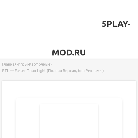
5PLAY-
MOD.RU
Главная
›
Игры
›
Карточные
›
FTL — Faster Than Light (Полная Версия, без Рекламы)