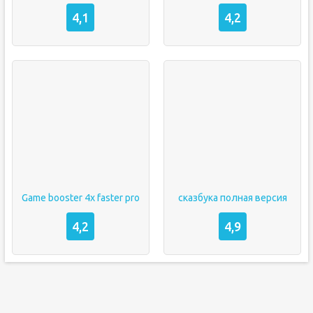
4,1
4,2
Game booster 4x faster pro
сказбука полная версия
4,2
4,9