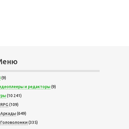
Меню
8
(9)
идеоплееры и редакторы
(9)
гры
(10 241)
RPG
(109)
Аркады
(649)
Головоломки
(335)