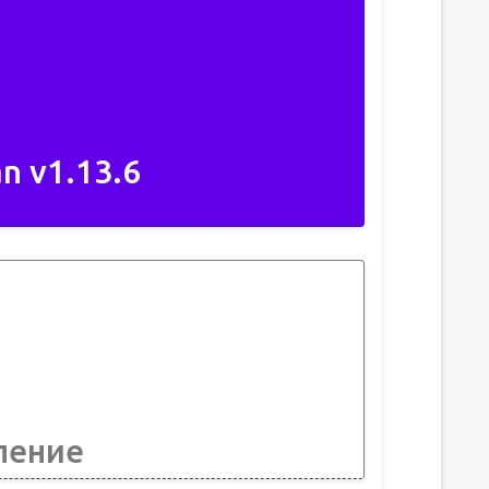
n v1.13.6
ление