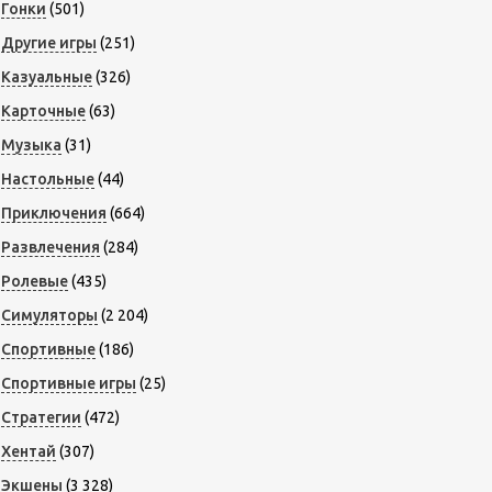
Гонки
(501)
Другие игры
(251)
Казуальные
(326)
Карточные
(63)
Музыка
(31)
Настольные
(44)
Приключения
(664)
Развлечения
(284)
Ролевые
(435)
Симуляторы
(2 204)
Спортивные
(186)
Спортивные игры
(25)
Стратегии
(472)
Хентай
(307)
Экшены
(3 328)