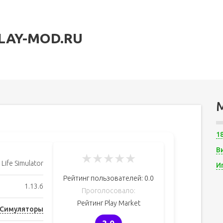
LAY-MOD.RU
1
В
★
★
★
★
★
 Life Simulator
И
Рейтинг пользователей:
0.0
1.13.6
Проголосовало:
Рейтинг Play Market
Симуляторы