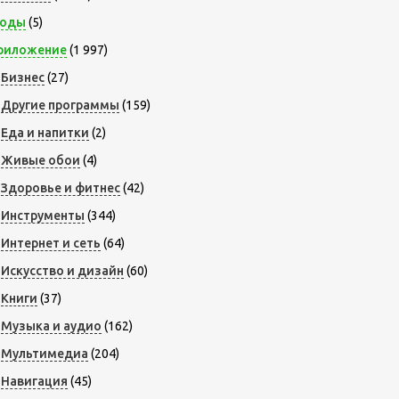
оды
(5)
риложение
(1 997)
Бизнес
(27)
Другие программы
(159)
Еда и напитки
(2)
Живые обои
(4)
Здоровье и фитнес
(42)
Инструменты
(344)
Интернет и сеть
(64)
Искусство и дизайн
(60)
Книги
(37)
Музыка и аудио
(162)
Мультимедиа
(204)
Навигация
(45)