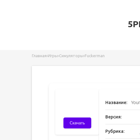
5P
Главная
›
Игры
›
Симуляторы
›
Fuckerman
Название:
Your
Версия:
Скачать
Рубрика: