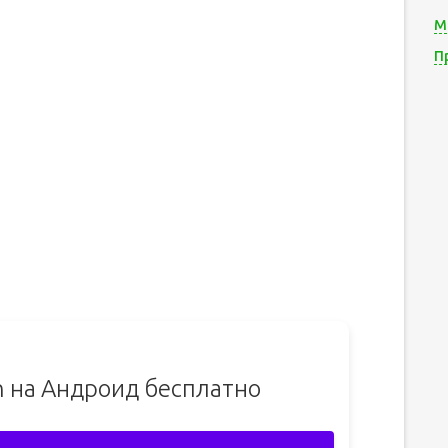
М
П
n на Андроид бесплатно