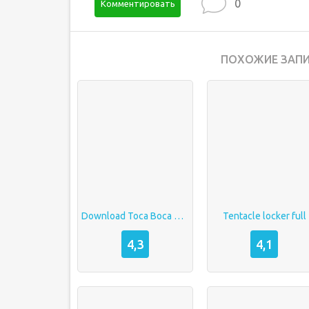
0
Комментировать
ПОХОЖИЕ ЗАПИ
Download Toca Boca MOD APK v1.66 (All Unlocked, Building Unlocked)
Tentacle locker full
4,3
4,1