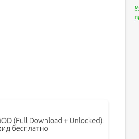
М
П
MOD (Full Download + Unlocked)
оид бесплатно