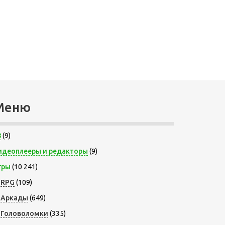
Меню
8
(9)
идеоплееры и редакторы
(9)
гры
(10 241)
RPG
(109)
Аркады
(649)
Головоломки
(335)