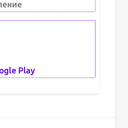
ление
ogle Play