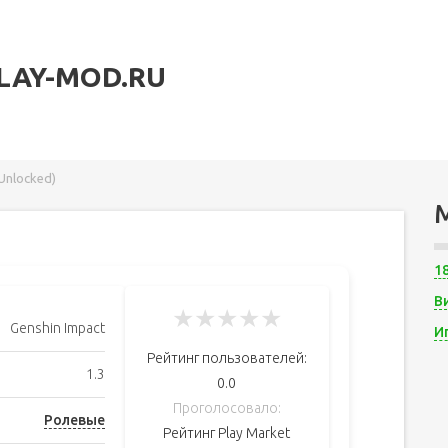
LAY-MOD.RU
Unlocked)
1
В
★
★
★
★
★
Genshin Impact
И
Рейтинг пользователей:
1.3
0.0
Проголосовало:
Ролевые
Рейтинг Play Market