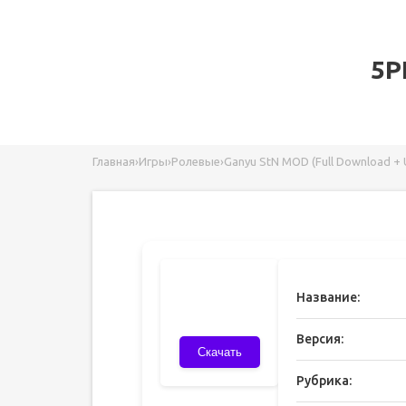
5P
Главная
›
Игры
›
Ролевые
›
Ganyu StN MOD (Full Download + 
Название:
Версия:
Скачать
Рубрика: