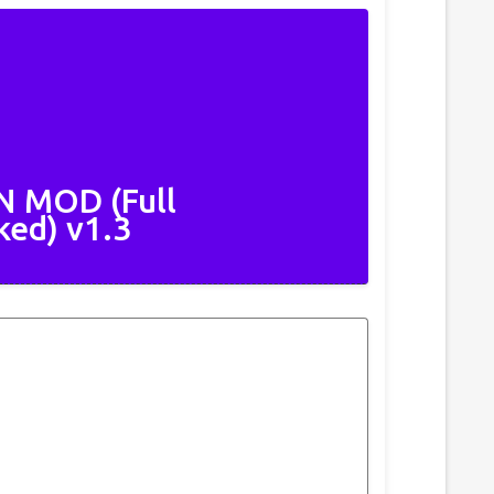
N MOD (Full
ked) v1.3