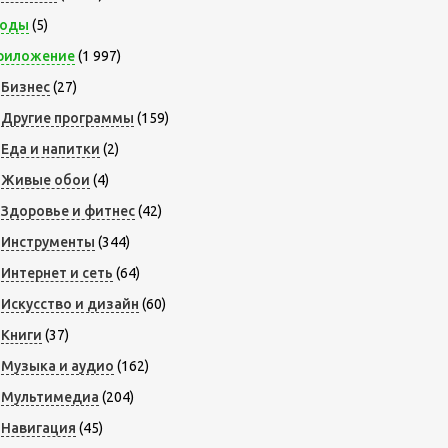
оды
(5)
риложение
(1 997)
Бизнес
(27)
Другие программы
(159)
Еда и напитки
(2)
Живые обои
(4)
Здоровье и фитнес
(42)
Инструменты
(344)
Интернет и сеть
(64)
Искусство и дизайн
(60)
Книги
(37)
Музыка и аудио
(162)
Мультимедиа
(204)
Навигация
(45)