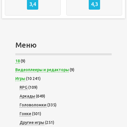
3,4
4,3
Меню
18
(9)
Видеоплееры и редакторы
(9)
Игры
(10 241)
RPG
(109)
Аркады
(649)
Головоломки
(335)
Гонки
(501)
Другие игры
(251)