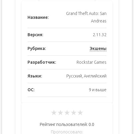
Grand Theft Auto: San
Название:
Andreas
Версия:
2.11.32
Рубрика:
Экшены
Разработчик:
Rockstar Games
Языки:
Русский, Английский
ОС:
9 и выше
★
★
★
★
★
Рейтинг пользователей:
0.0
Проголосовало: