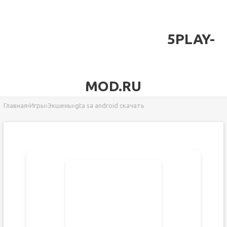
5PLAY-
MOD.RU
Главная
›
Игры
›
Экшены
›
gta sa android скачать