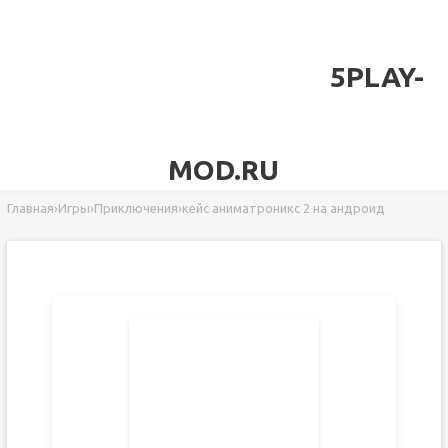
5PLAY-
MOD.RU
Главная
›
Игры
›
Приключения
›
кейс аниматроникс 2 на андроид