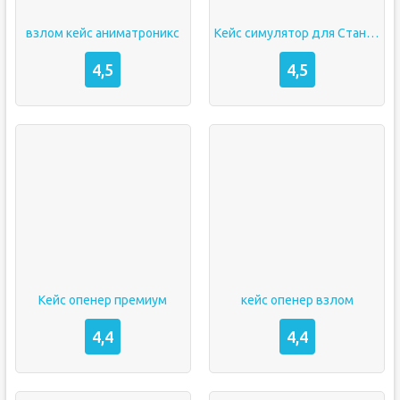
взлом кейс аниматроникс
Кейс симулятор для Стандофф 2
4,5
4,5
Кейс опенер премиум
кейс опенер взлом
4,4
4,4