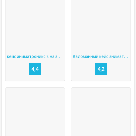
кейс аниматроникс 2 на андроид
Взломанный кейс аниматроникс
4,4
4,2