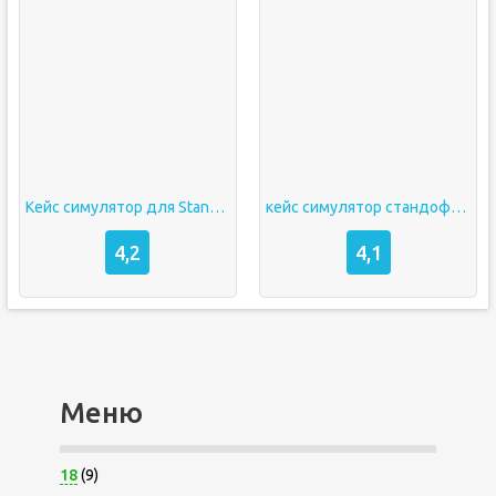
Кейс симулятор для Standoff 2 [Много денег]
кейс симулятор стандофф мод много голды
4,2
4,1
Меню
18
(9)