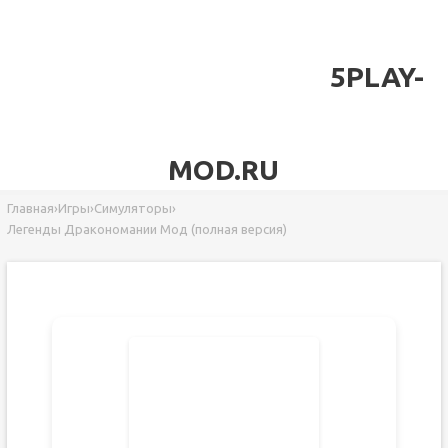
5PLAY-
MOD.RU
Главная
›
Игры
›
Симуляторы
›
Легенды Дракономании Мод (полная версия)