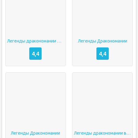
Легенды дракономании мод
Легенды Дракономании
4,4
4,4
Легенды Дракономании
Легенды дракономании взлом