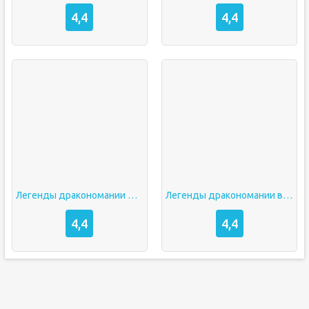
4,4
4,4
Легенды дракономании мод много денег
Легенды дракономании взлом скачать
4,4
4,4