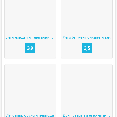
лего ниндзяго тень ронина на андроид
Лего бэтмен покидая готэм
3,9
3,5
Лего парк юрского периода
Донт старв тугезер на андроид