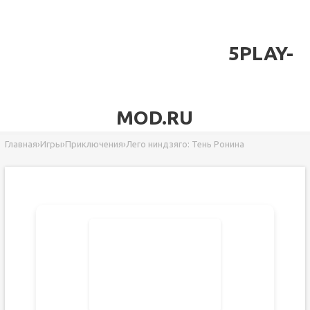
5PLAY-
MOD.RU
Главная
›
Игры
›
Приключения
›
Лего ниндзяго: Тень Ронина