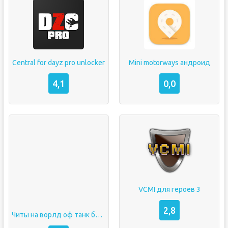
Central for dayz pro unlocker
Mini motorways андроид
4,1
0,0
VCMI для героев 3
2,8
Читы на ворлд оф танк блиц