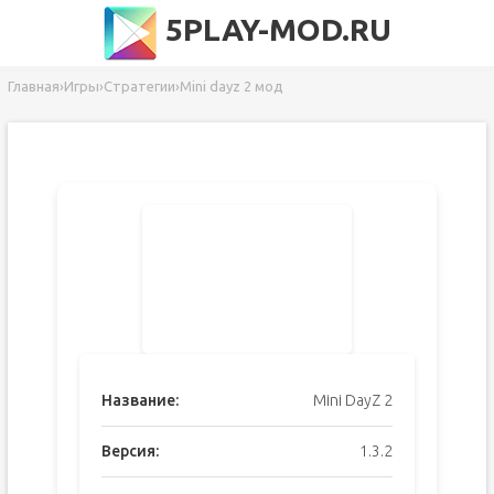
5PLAY-MOD.RU
Главная
›
Игры
›
Стратегии
›
Mini dayz 2 мод
Название:
Mini DayZ 2
Версия:
1.3.2