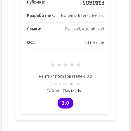
Рубрика:
Стратегии
Разработчик:
Bohemia Interactive a.s.
Языки:
Русский, Английский
ОС:
4.4 и выше
★
★
★
★
★
Рейтинг пользователей:
0.0
Проголосовало:
Рейтинг Play Market
3.0