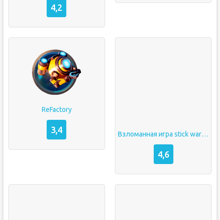
4,2
ReFactory
3,4
Взломанная игра stick war legacy
4,6