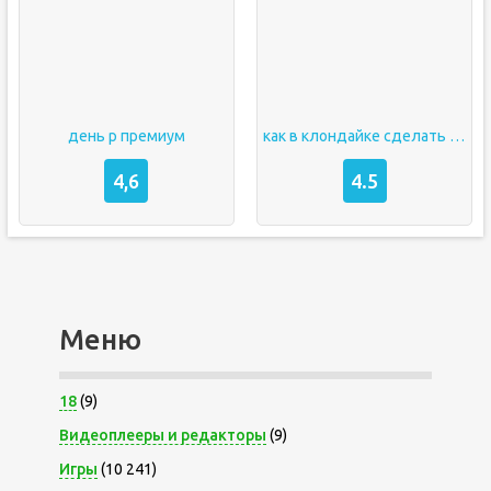
день р премиум
как в клондайке сделать бесконечную энергию
4,6
4.5
Меню
18
(9)
Видеоплееры и редакторы
(9)
Игры
(10 241)