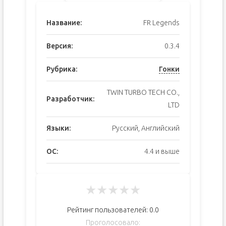
Название:
FR Legends
Версия:
0.3.4
Рубрика:
Гонки
TWIN TURBO TECH CO.,
Разработчик:
LTD
Языки:
Русский, Английский
ОС:
4.4 и выше
★
★
★
★
★
Рейтинг пользователей:
0.0
Проголосовало: