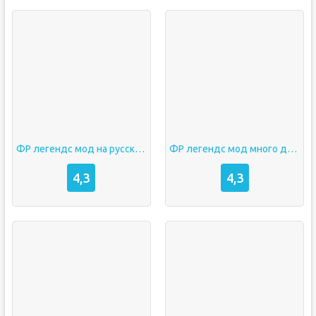
ФР легендс мод на русские машины
ФР легендс мод много денег
4,3
4,3