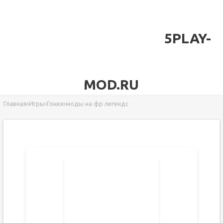
5PLAY-
MOD.RU
Главная
›
Игры
›
Гонки
›
моды на фр легендс