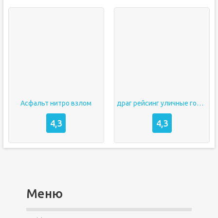
Асфальт нитро взлом
драг рейсинг уличные гонки взлоmанную
4,3
4,3
Меню