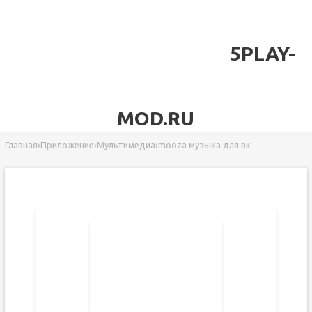
5PLAY-
MOD.RU
Главная
›
Приложение
›
Мультимедиа
›
mooza музыка для вк