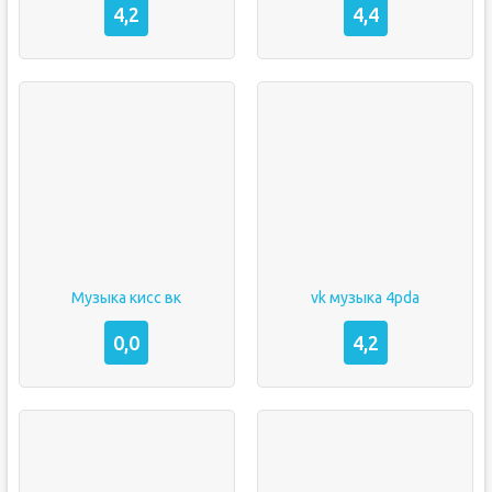
4,2
4,4
Музыка кисс вк
vk музыка 4pda
0,0
4,2