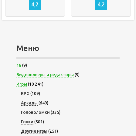
4,2
4,2
Меню
18
(9)
Видеоплееры и редакторы
(9)
Игры
(10 241)
RPG
(109)
Аркады
(649)
Головоломки
(335)
Гонки
(501)
Другие игры
(251)