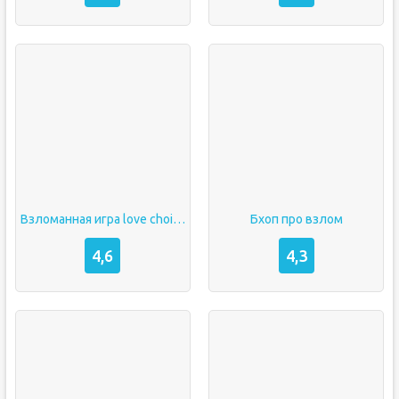
Взломанная игра love choice
Бхоп про взлом
4,6
4,3