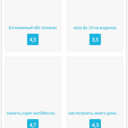
Взломанный idle streamer
игру фс 20 на андроид
4,5
3,5
скачать super worldbox все открыто
как получить много денег в кар паркинг
4,7
4,3