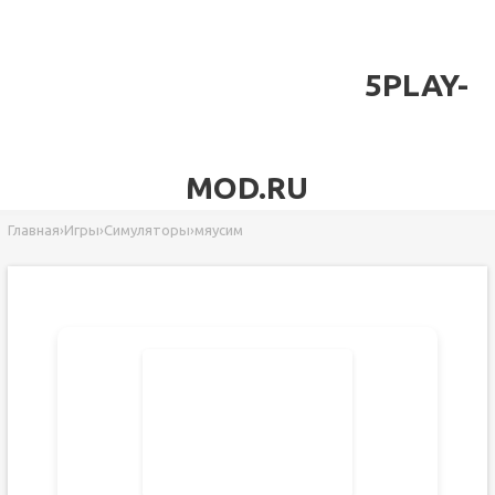
5PLAY-
MOD.RU
Главная
›
Игры
›
Симуляторы
›
мяусим