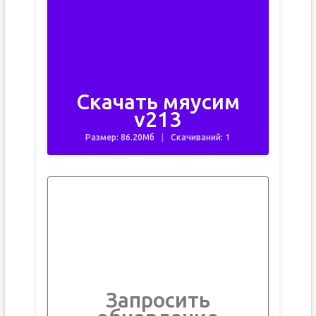
Скачать мяусим
v213
Размер: 86.20Мб
Скачиваний: 1
Запросить