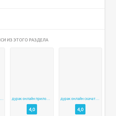
СИ ИЗ ЭТОГО РАЗДЕЛА
чать приложение дурак онлайн
дурак онлайн приложение на андроид
дурак онлайн скачать бесплатно последняя версия
4,0
4,0