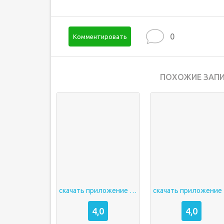
0
Комментировать
ПОХОЖИЕ ЗАПИ
скачать приложение дурак онлайн на андроид бесплатно
ска
4,0
4,0