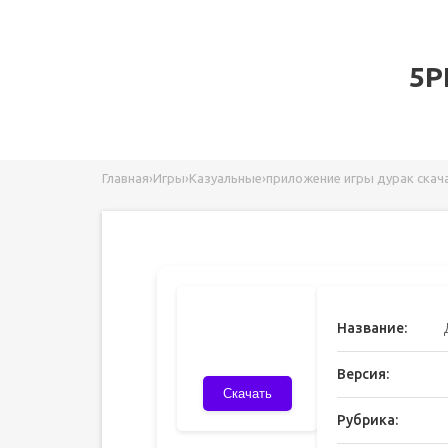
5P
Главная
›
Игры
›
Казуальные
›
приложение игры дурак скач
Название:
Версия:
Скачать
Рубрика: