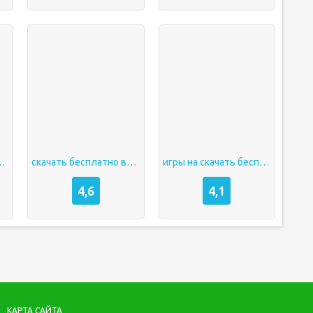
к бесплатно карты
скачать бесплатно взломанные игры
игры на скачать бесплатно на андроид
4,6
4,1
КАРТА САЙТА