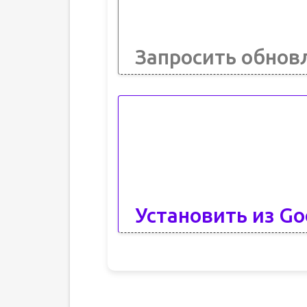
Запросить обнов
Установить из Go