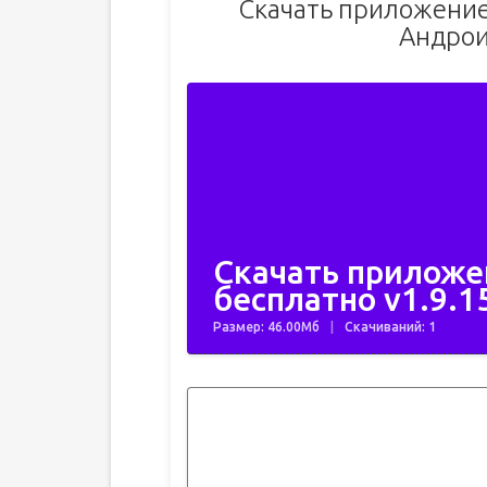
Скачать приложение
Андрои
Скачать приложе
бесплатно v1.9.1
Размер: 46.00Мб
Скачиваний: 1