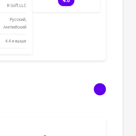
4.0
R-Soft LLC
Русский,
Английский
4.4 и выше