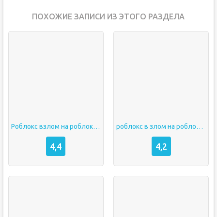
ПОХОЖИЕ ЗАПИСИ ИЗ ЭТОГО РАЗДЕЛА
Роблокс взлом на роблоксы 9999999999
роблокс в злом на роблоксы 9999999999
4,4
4,2