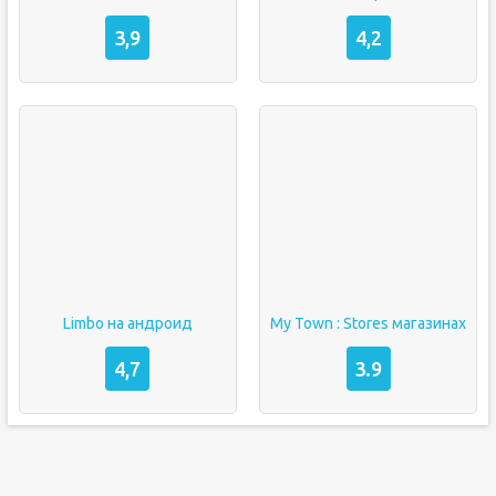
3,9
4,2
Limbo на андроид
My Town : Stores магазинах
4,7
3.9