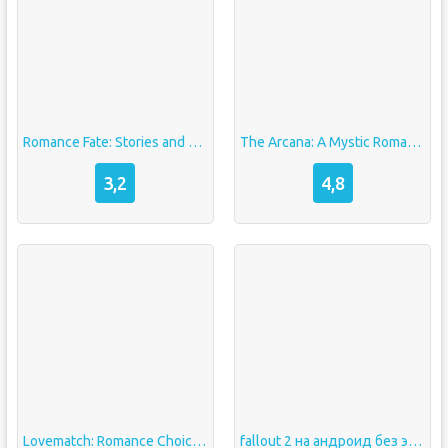
Romance Fate: Stories and Choices взлом Без рекламы
The Arcana: A Mystic Romance взлом на деньги
3,2
4,8
Lovematch: Romance Choices взлом Много денег
fallout 2 на андроид без эмулятора