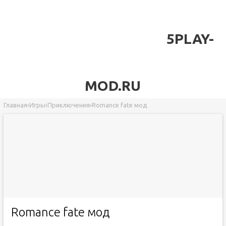
5PLAY-
MOD.RU
Главная
›
Игры
›
Приключения
›
Romance fate мод
Romance fate мод