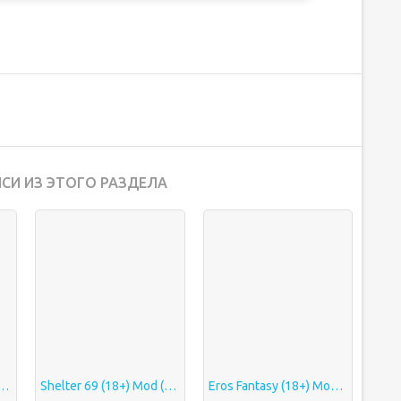
СИ ИЗ ЭТОГО РАЗДЕЛА
) Mod (God Mode/Weak Enemy/Money)
Shelter 69 (18+) Mod (God Mode/Weak Enemy/Money)
Eros Fantasy (18+) Mod (God mode/High DMG/Enemy no Energy)