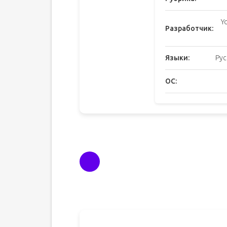
Y
Разработчик:
Языки:
Рус
ОС: