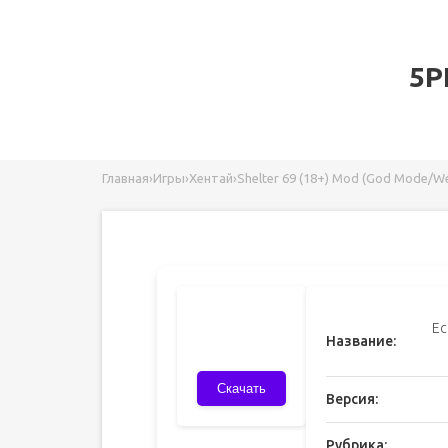
5P
Главная
›
Игры
›
Хентай
›
Shelter 69 (18+) Mod (God Mode/
Ec
Название:
Скачать
Версия:
Рубрика: