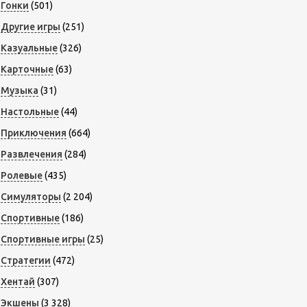
Гонки
(501)
Другие игры
(251)
Казуальные
(326)
Карточные
(63)
Музыка
(31)
Настольные
(44)
Приключения
(664)
Развлечения
(284)
Ролевые
(435)
Симуляторы
(2 204)
Спортивные
(186)
Спортивные игры
(25)
Стратегии
(472)
Хентай
(307)
Экшены
(3 328)