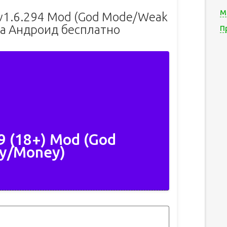
М
) v1.6.294 Mod (God Mode/Weak
а Андроид бесплатно
П
9 (18+) Mod (God
y/Money)