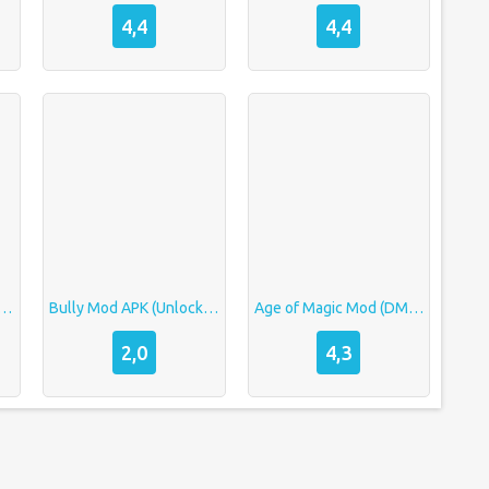
4,4
4,4
:Tower Defense TD Mod (Weak Waves/One Hit)
Bully Mod APK (Unlocked 60 FPS Mode)
Age of Magic Mod (DMG MULTIPLE/GOD MODE)
2,0
4,3