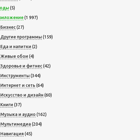
оды
(5)
риложение
(1 997)
Бизнес
(27)
Другие программы
(159)
Еда и напитки
(2)
Живые обои
(4)
Здоровье и фитнес
(42)
Инструменты
(344)
Интернет и сеть
(64)
Искусство и дизайн
(60)
Книги
(37)
Музыка и аудио
(162)
Мультимедиа
(204)
Навигация
(45)