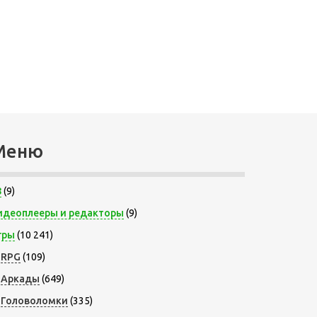
Меню
8
(9)
идеоплееры и редакторы
(9)
гры
(10 241)
RPG
(109)
Аркады
(649)
Головоломки
(335)