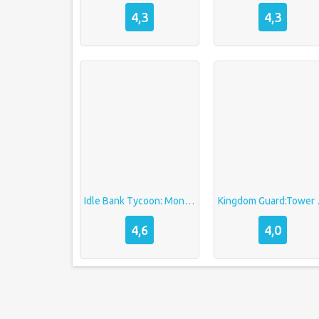
4,3
4,3
Idle Bank Tycoon: Money Empire Mod (Unlimited Money/Diamonds)
Kingdom Guard
4,6
4,0