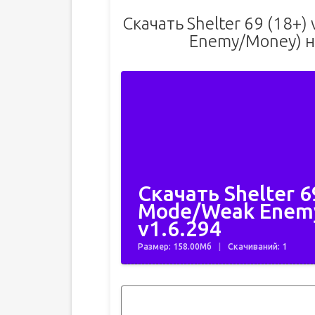
Скачать Shelter 69 (18+
Enemy/Money) н
Скачать Shelter 6
Mode/Weak Enem
v1.6.294
Размер: 158.00Мб
Скачиваний: 1