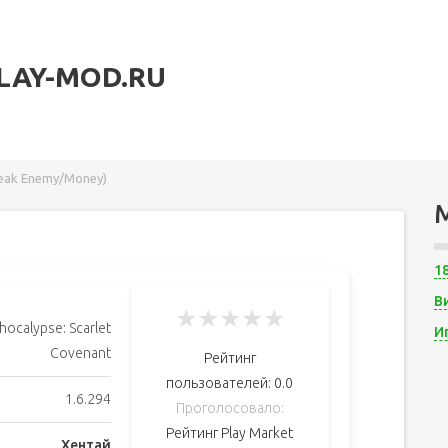
LAY-MOD.RU
Weak Enemy/Money)
1
В
★
★
★
★
★
hocalypse: Scarlet
И
Covenant
Рейтинг
пользователей:
0.0
1.6.294
Проголосовало:
Рейтинг Play Market
Хентай