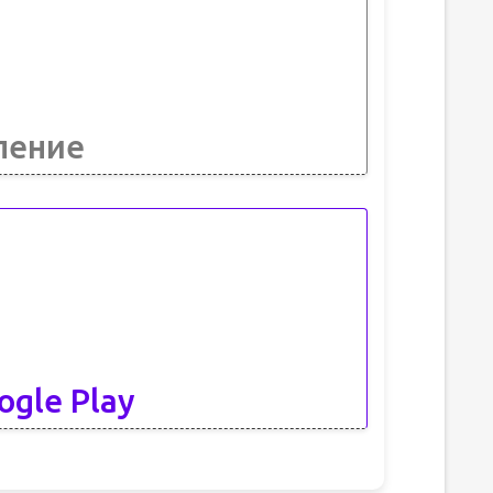
ление
ogle Play