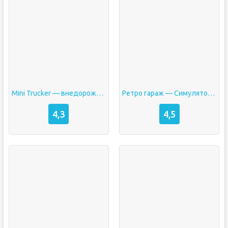
Mini Trucker — внедорожный симулятор дальнобойщика взлом Много денег
Ретро гараж — Симулятор механика взлом Много денег без рекламы
4,3
4,5