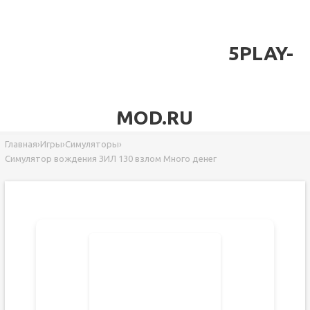
5PLAY-
MOD.RU
Главная
›
Игры
›
Симуляторы
›
Симулятор вождения ЗИЛ 130 взлом Много денег