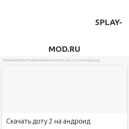
5PLAY-
MOD.RU
Главная
›
Игры
›
Развлечения
›
Скачать доту 2 на андроид
Скачать доту 2 на андроид