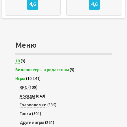
4,6
4,6
Меню
18
(9)
Видеоплееры и редакторы
(9)
Игры
(10 241)
RPG
(109)
Аркады
(649)
Головоломки
(335)
Гонки
(501)
Другие игры
(251)