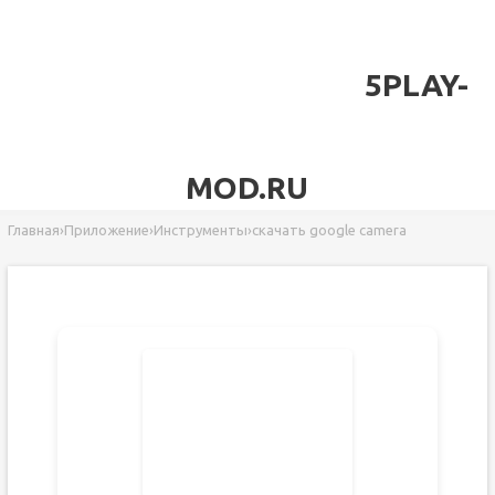
5PLAY-
MOD.RU
Главная
›
Приложение
›
Инструменты
›
скачать google camera