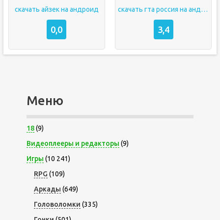
скачать айзек на андроид
скачать гта россия на андроид
0,0
3,4
Меню
18
(9)
Видеоплееры и редакторы
(9)
Игры
(10 241)
RPG
(109)
Аркады
(649)
Головоломки
(335)
Гонки
(501)