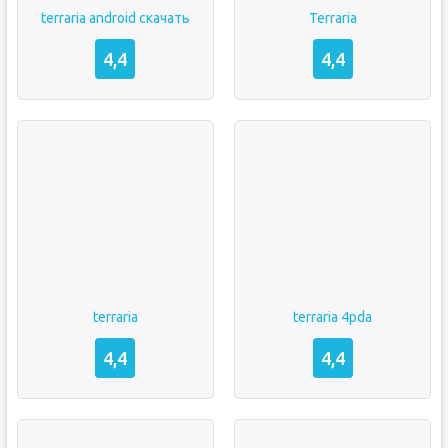
terraria android скачать
Terraria
4,4
4,4
terraria
terraria 4pda
4,4
4,4