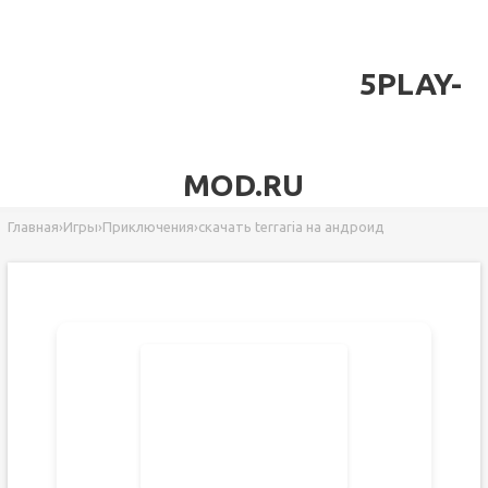
5PLAY-
MOD.RU
Главная
›
Игры
›
Приключения
›
скачать terraria на андроид