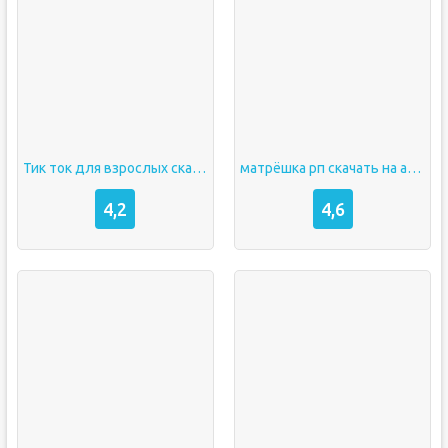
Тик ток для взрослых скачать на андроид
матрёшка рп скачать на андроид
4,2
4,6