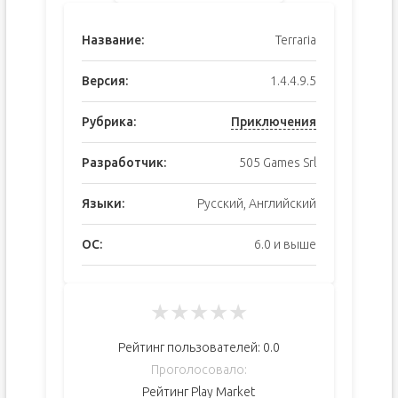
Название:
Terraria
Версия:
1.4.4.9.5
Рубрика:
Приключения
Разработчик:
505 Games Srl
Языки:
Русский, Английский
ОС:
6.0 и выше
★
★
★
★
★
Рейтинг пользователей:
0.0
Проголосовало:
Рейтинг Play Market