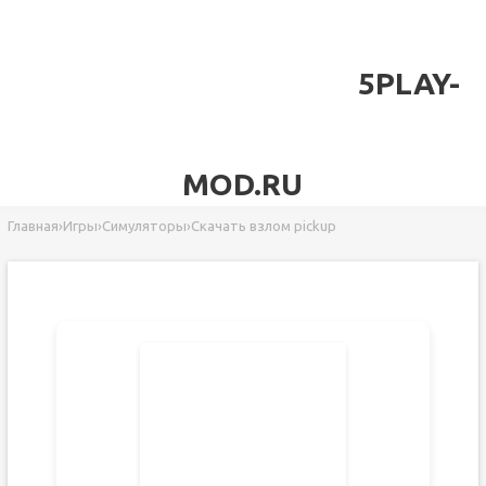
5PLAY-
MOD.RU
Главная
›
Игры
›
Симуляторы
›
Скачать взлом pickup