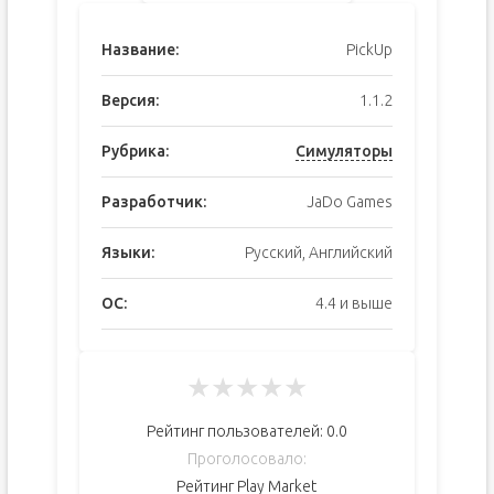
Название:
PickUp
Версия:
1.1.2
Рубрика:
Симуляторы
Разработчик:
JaDo Games
Языки:
Русский, Английский
ОС:
4.4 и выше
★
★
★
★
★
Рейтинг пользователей:
0.0
Проголосовало:
Рейтинг Play Market