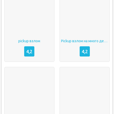
pickup взлом
Pickup взлом на много денег
4,2
4,2