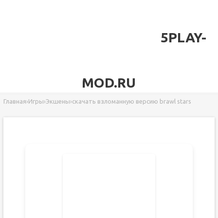
5PLAY-
MOD.RU
Главная
›
Игры
›
Экшены
›
скачать взломанную версию brawl stars