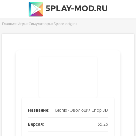
5PLAY-MOD.RU
Главная
›
Игры
›
Симуляторы
›
Spore origins
Название:
Bionix - Эволюция Спор 3D
Версия:
55.26