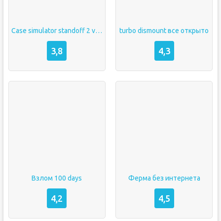
Case simulator standoff 2 vzlom
turbo dismount все открыто
3,8
4,3
Взлом 100 days
Ферма без интернета
4,2
4,5