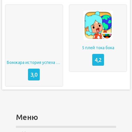
5 плей тока бока
4,2
Бомжара история успеха в злом
3,0
Меню