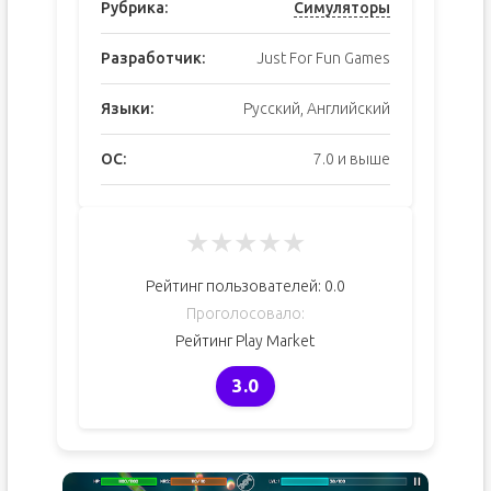
Рубрика:
Симуляторы
Разработчик:
Just For Fun Games
Языки:
Русский, Английский
ОС:
7.0 и выше
★
★
★
★
★
Рейтинг пользователей:
0.0
Проголосовало:
Рейтинг Play Market
3.0