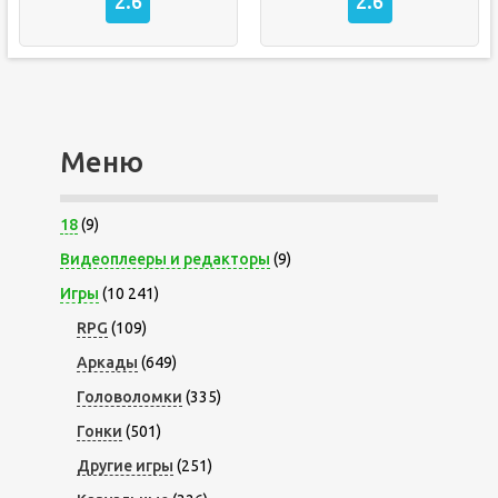
2.6
2.6
Меню
18
(9)
Видеоплееры и редакторы
(9)
Игры
(10 241)
RPG
(109)
Аркады
(649)
Головоломки
(335)
Гонки
(501)
Другие игры
(251)