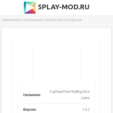
5PLAY-MOD.RU
Главная
›
Игры
›
Казуальные
›
Сuphead Lite на Андроид
Cuphead Fast Rolling Dice
Название:
Game
Версия:
1.0.2