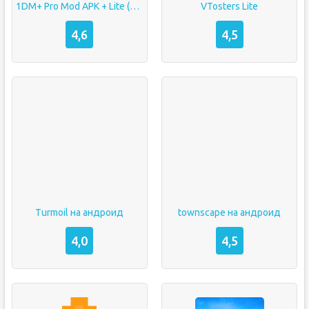
1DM+ Pro Mod APK + Lite (Cracked)
VTosters Lite
4,6
4,5
Turmoil на андроид
townscape на андроид
4,0
4,5