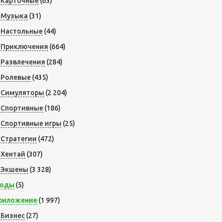
Карточные
(63)
Музыка
(31)
Настольные
(44)
Приключения
(664)
Развлечения
(284)
Ролевые
(435)
Симуляторы
(2 204)
Спортивные
(186)
Спортивные игры
(25)
Стратегии
(472)
Хентай
(307)
Экшены
(3 328)
оды
(5)
риложение
(1 997)
Бизнес
(27)