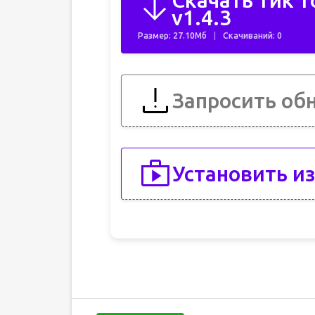
Скачать тик т
v1.4.3
Размер: 27.10Мб
Скачиваний: 0
Запросить об
Установить из