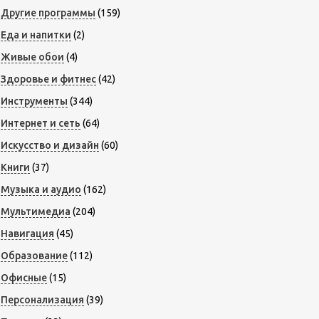
Другие программы
(159)
Еда и напитки
(2)
Живые обои
(4)
Здоровье и фитнес
(42)
Инструменты
(344)
Интернет и сеть
(64)
Искусство и дизайн
(60)
Книги
(37)
Музыка и аудио
(162)
Мультимедиа
(204)
Навигация
(45)
Образование
(112)
Офисные
(15)
Персонализация
(39)