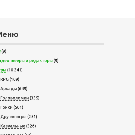
Меню
8
(9)
идеоплееры и редакторы
(9)
гры
(10 241)
RPG
(109)
Аркады
(649)
Головоломки
(335)
Гонки
(501)
Другие игры
(251)
Казуальные
(326)