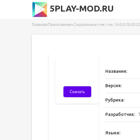
5PLAY-MOD.RU
Главная
›
Приложение
›
Социальные
›
тик ток 14.0.0 20.03.2
Название:
Версия:
Скачать
Рубрика:
Разработчик:
Языки: