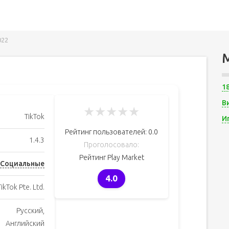
022
1
В
★
★
★
★
★
TikTok
И
Рейтинг пользователей:
0.0
1.4.3
Проголосовало:
Рейтинг Play Market
Социальные
4.0
TikTok Pte. Ltd.
Русский,
Английский