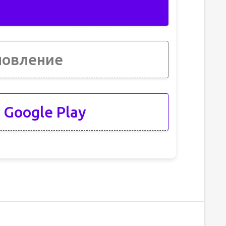
новление
 Google Play