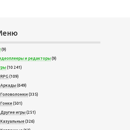
Меню
8
(9)
идеоплееры и редакторы
(9)
гры
(10 241)
RPG
(109)
Аркады
(649)
Головоломки
(335)
Гонки
(501)
Другие игры
(251)
Казуальные
(326)