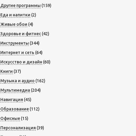
Другие программы
(159)
Еда и напитки
(2)
Живые обои
(4)
Здоровье и фитнес
(42)
Инструменты
(344)
Интернет и сеть
(64)
Искусство и дизайн
(60)
Книги
(37)
Музыка и аудио
(162)
Мультимедиа
(204)
Навигация
(45)
Образование
(112)
Офисные
(15)
Персонализация
(39)