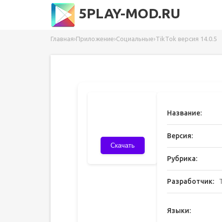
5PLAY-MOD.RU
Главная
›
Приложение
›
Социальные
›
TikTok версия 14.0.5
Название:
Версия:
Скачать
Рубрика:
Разработчик:
Языки: