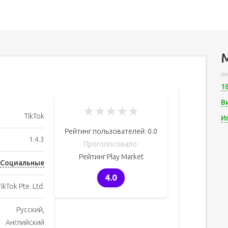
1
В
★
★
★
★
★
TikTok
И
Рейтинг пользователей:
0.0
1.4.3
Проголосовало:
Рейтинг Play Market
Социальные
4.0
TikTok Pte. Ltd.
Русский,
Английский