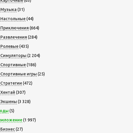
Карточные
(63)
Музыка
(31)
Настольные
(44)
Приключения
(664)
Развлечения
(284)
Ролевые
(435)
Симуляторы
(2 204)
Спортивные
(186)
Спортивные игры
(25)
Стратегии
(472)
Хентай
(307)
Экшены
(3 328)
оды
(5)
риложение
(1 997)
Бизнес
(27)