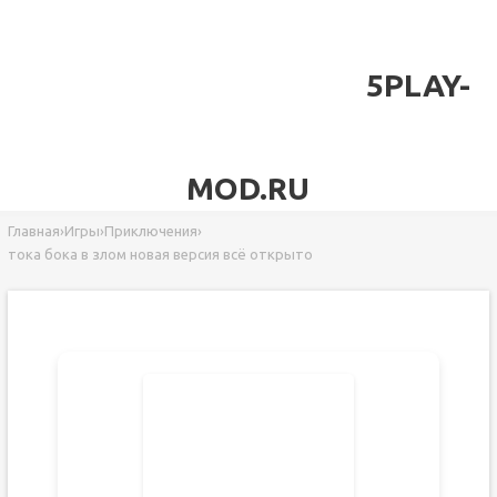
5PLAY-
MOD.RU
Главная
›
Игры
›
Приключения
›
тока бока в злом новая версия всё открыто