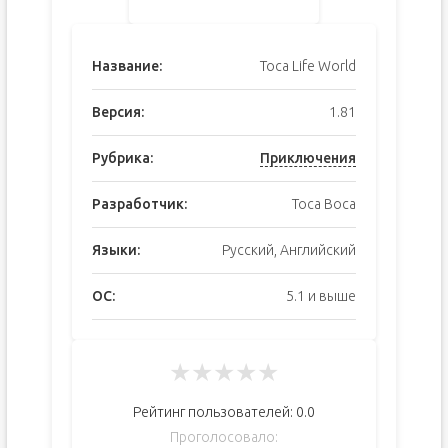
Название:
Toca Life World
Версия:
1.81
Рубрика:
Приключения
Разработчик:
Toca Boca
Языки:
Русский, Английский
ОС:
5.1 и выше
★
★
★
★
★
Рейтинг пользователей:
0.0
Проголосовало: