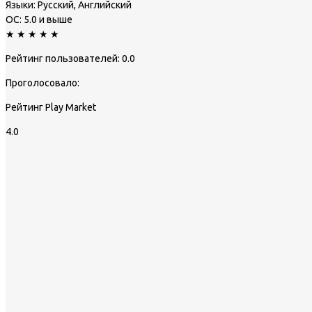
Языки:
Русский, Английский
ОС:
5.0 и выше
★
★
★
★
★
Рейтинг пользователей:
0.0
Проголосовало:
Рейтинг Play Market
4.0